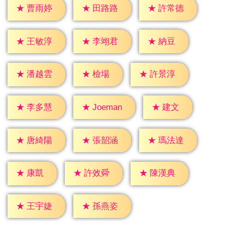
★
曹雨婷
★
田路路
★
許常德
★
納豆
★
王敏淳
★
李翊君
★
檢場
★
潘越雲
★
許景淳
★
建文
★
李多慧
★
Joeman
★
唐綺陽
★
張韶涵
★
瑪法達
★
康凱
★
許效舜
★
陳漢典
★
王宇婕
★
孫燕姿