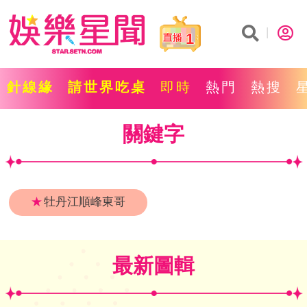
1
針線緣
請世界吃桌
即時
熱門
熱搜
關鍵字
★
牡丹江順峰東哥
最新圖輯