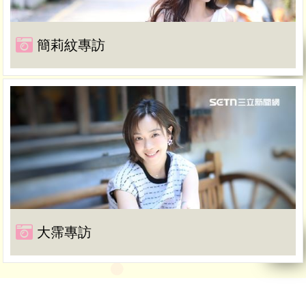
簡莉紋專訪
大霈專訪