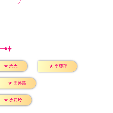
★
余天
★
李亞萍
★
田路路
★
徐莉玲