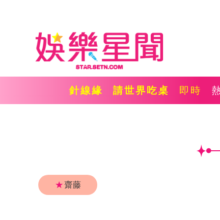
針線緣
請世界吃桌
即時
★
齋藤