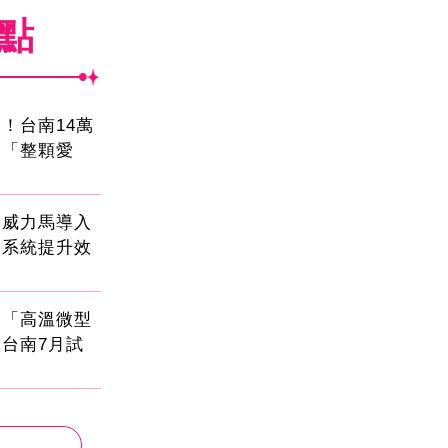
焦點
！台南14萬
餐「整顆愛
！威力馬導入
運系統提升效
創「高溫微型
台南7月試