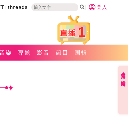
YT
threads
登入
1
音樂
專題
影音
節目
圖輯
直播✦活動