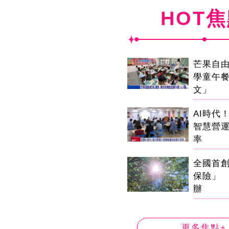
HOT
芒果自由
學童午
文」
AI時代
智慧營
率
全國首
保險」 
辦
更多焦點+