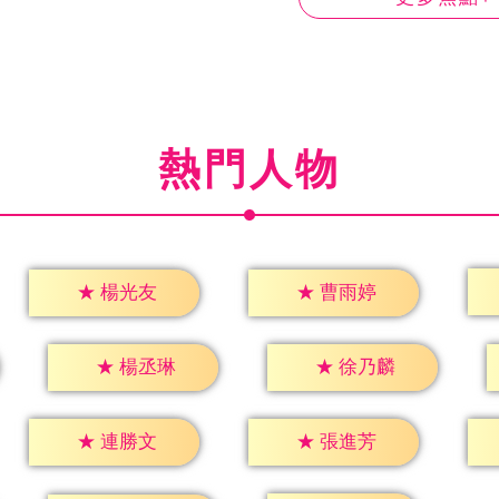
熱門人物
★
楊光友
★
曹雨婷
★
楊丞琳
★
徐乃麟
★
連勝文
★
張進芳