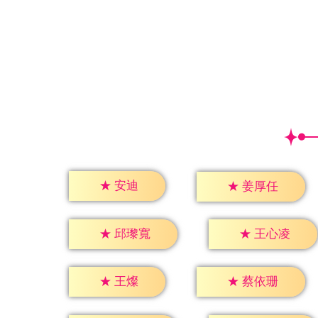
★
安迪
★
姜厚任
★
邱瓈寬
★
王心凌
★
王燦
★
蔡依珊