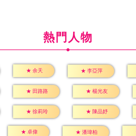
熱門人物
★
余天
★
李亞萍
★
田路路
★
楊光友
★
徐莉玲
★
陳品妤
★
卓偉
★
潘瑋柏