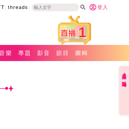
YT
threads
登入
1
音樂
專題
影音
節目
圖輯
直播✦活動