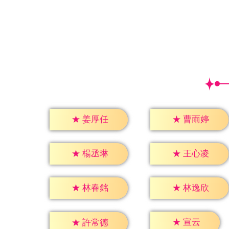
★
姜厚任
★
曹雨婷
★
楊丞琳
★
王心凌
★
林春銘
★
林逸欣
★
宣云
★
許常德