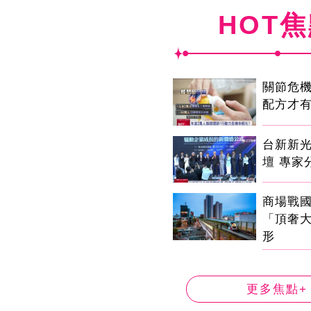
HOT
關節危
配方才
台新新
壇 專家
商場戰
「頂奢
形
更多焦點+