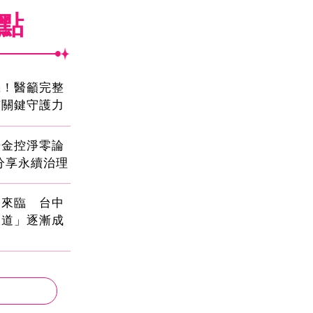
焦點
機！醫籲完整
有關鍵守護力
光金控淨零論
分享永續治理
國來臨 台中
大道」逐漸成