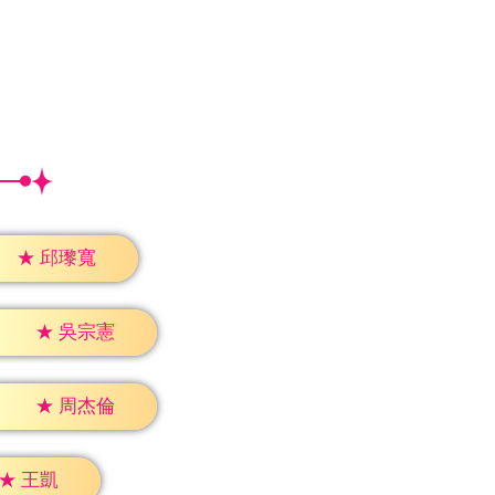
★
邱瓈寬
★
吳宗憲
★
周杰倫
★
王凱