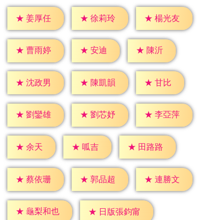
★
姜厚任
★
徐莉玲
★
楊光友
★
安迪
★
陳沂
★
曹雨婷
★
甘比
★
沈政男
★
陳凱韻
★
劉鑾雄
★
劉芯妤
★
李亞萍
★
余天
★
呱吉
★
田路路
★
蔡依珊
★
郭品超
★
連勝文
★
龜梨和也
★
日版張鈞甯