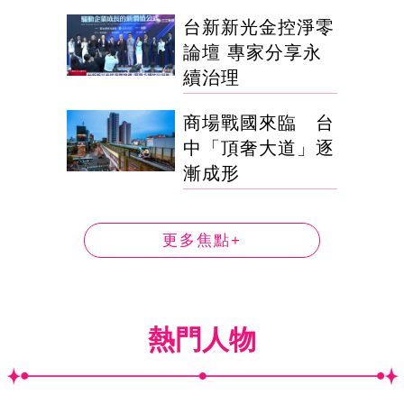
台新新光金控淨零
論壇 專家分享永
續治理
商場戰國來臨 台
中「頂奢大道」逐
漸成形
更多焦點+
熱門人物