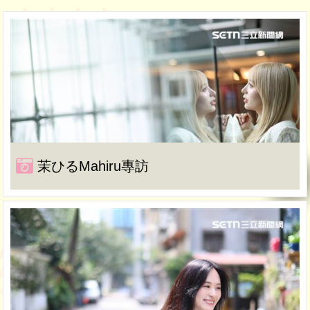
茉ひるMahiru專訪