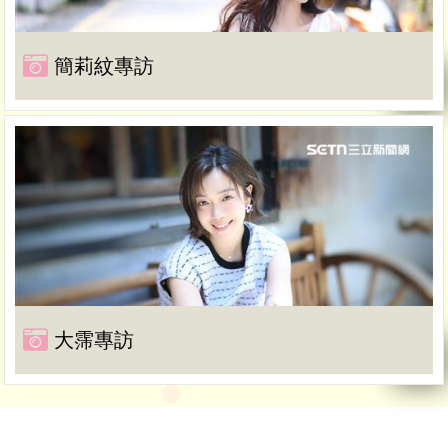
簡莉紋專訪
大霈專訪