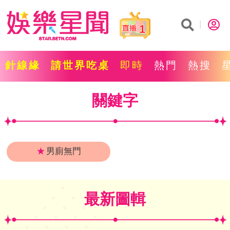
1
針線緣
請世界吃桌
即時
熱門
熱搜
關鍵字
★
男廁無門
最新圖輯