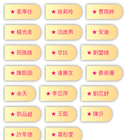
★
姜厚任
★
徐莉玲
★
曹雨婷
★
安迪
★
楊光友
★
沈政男
★
甘比
★
田路路
★
劉鑾雄
★
陳凱韻
★
連勝文
★
蔡依珊
★
余天
★
李亞萍
★
劉芯妤
★
王凱
★
陳沂
★
郭品超
★
許常德
★
蕭彤雯