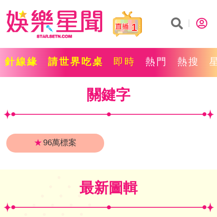
1
針線緣
請世界吃桌
即時
熱門
熱搜
關鍵字
★
96萬標案
最新圖輯