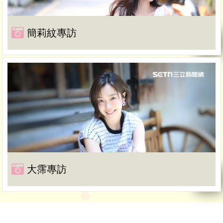
簡莉紋專訪
大霈專訪