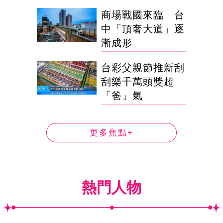
商場戰國來臨 台
中「頂奢大道」逐
漸成形
台彩父親節推新刮
刮樂千萬頭獎超
「爸」氣
更多焦點+
熱門人物