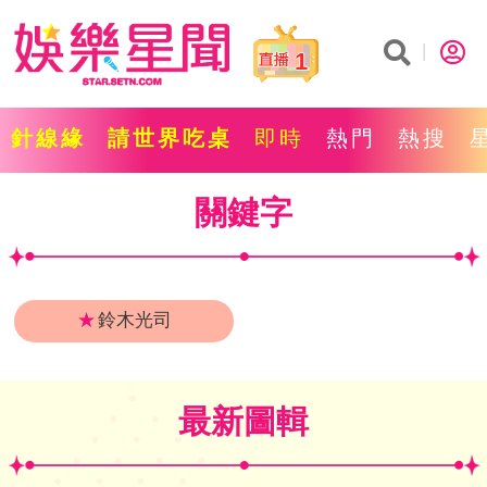
1
針線緣
請世界吃桌
即時
熱門
熱搜
關鍵字
★
鈴木光司
最新圖輯