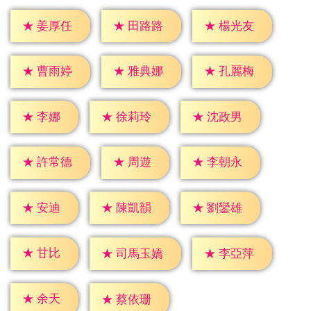
★
姜厚任
★
田路路
★
楊光友
★
曹雨婷
★
雅典娜
★
孔麗梅
★
李娜
★
徐莉玲
★
沈政男
★
周遊
★
許常德
★
李朝永
★
安迪
★
陳凱韻
★
劉鑾雄
★
甘比
★
李亞萍
★
司馬玉嬌
★
余天
★
蔡依珊