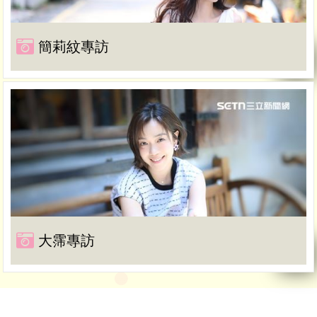
簡莉紋專訪
大霈專訪