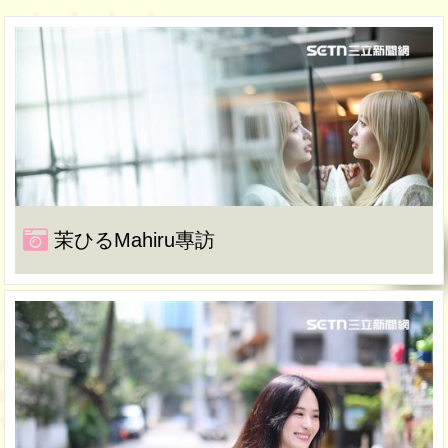
茉ひるMahiru專訪