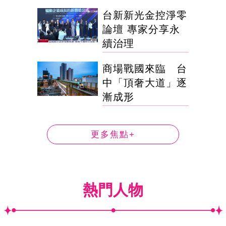
台新新光金控淨零
論壇 專家分享永
續治理
商場戰國來臨 台
中「頂奢大道」逐
漸成形
更多焦點+
熱門人物