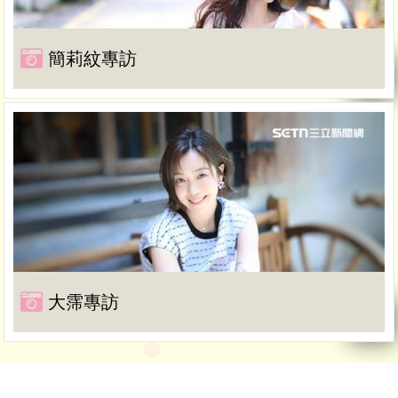
簡莉紋專訪
大霈專訪