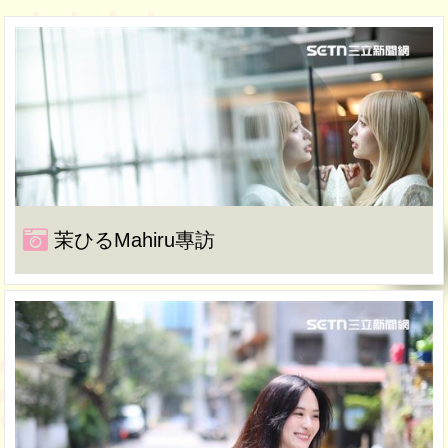
茉ひるMahiru專訪