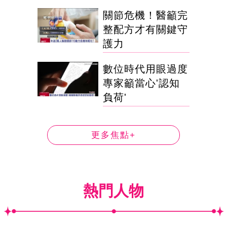
關節危機！醫籲完
整配方才有關鍵守
護力
數位時代用眼過度
專家籲當心'認知
負荷'
更多焦點+
熱門人物