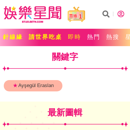
1
針線緣
請世界吃桌
即時
熱門
熱搜
關鍵字
★
Ayşegül Eraslan
最新圖輯