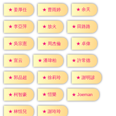
★
余天
★
姜厚任
★
曹雨婷
★
放火
★
李亞萍
★
田路路
★
卓偉
★
吳宗憲
★
周杰倫
★
宣云
★
潘瑋柏
★
許常德
★
郭品超
★
徐莉玲
★
謝明諺
★
愷樂
★
柯智豪
★
Joeman
★
林恬兒
★
謝玲玲