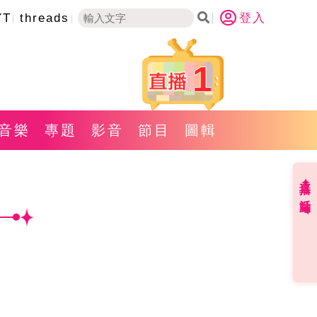
YT
threads
登入
1
音樂
專題
影音
節目
圖輯
直播✦活動