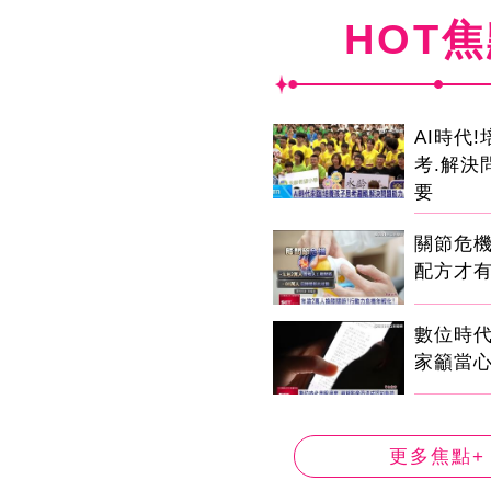
HOT
AI時代
考.解決
要
關節危
配方才
數位時代
家籲當心
更多焦點+