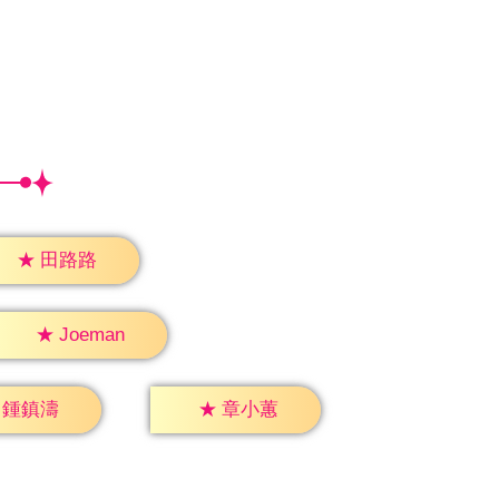
★
田路路
★
Joeman
鍾鎮濤
★
章小蕙