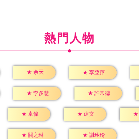
熱門人物
★
余天
★
李亞萍
★
李多慧
★
許常德
★
卓偉
★
建文
★
★
關之琳
★
謝玲玲