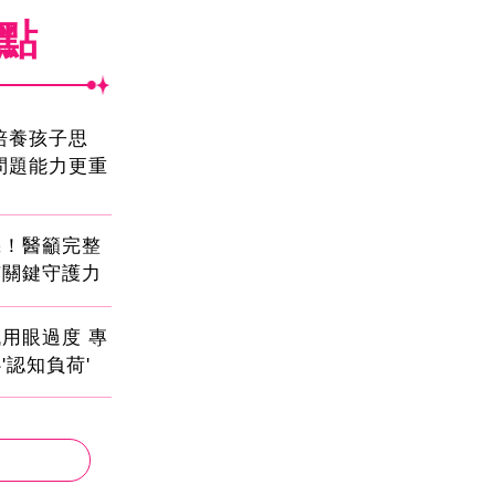
焦點
!培養孩子思
問題能力更重
機！醫籲完整
有關鍵守護力
用眼過度 專
'認知負荷'