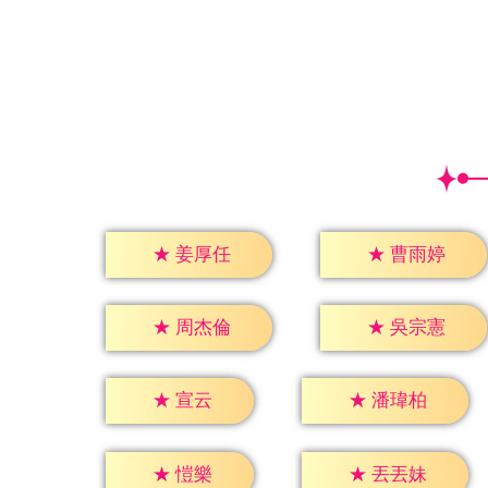
★
姜厚任
★
曹雨婷
★
周杰倫
★
吳宗憲
★
宣云
★
潘瑋柏
★
愷樂
★
丟丟妹