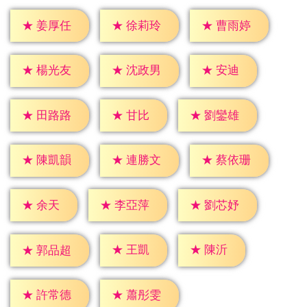
★
姜厚任
★
徐莉玲
★
曹雨婷
★
安迪
★
楊光友
★
沈政男
★
甘比
★
田路路
★
劉鑾雄
★
陳凱韻
★
連勝文
★
蔡依珊
★
余天
★
李亞萍
★
劉芯妤
★
王凱
★
陳沂
★
郭品超
★
許常德
★
蕭彤雯