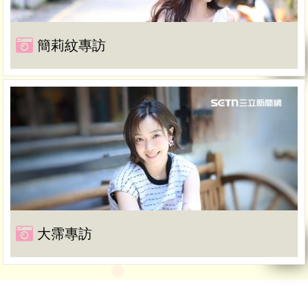
簡莉紋專訪
大霈專訪