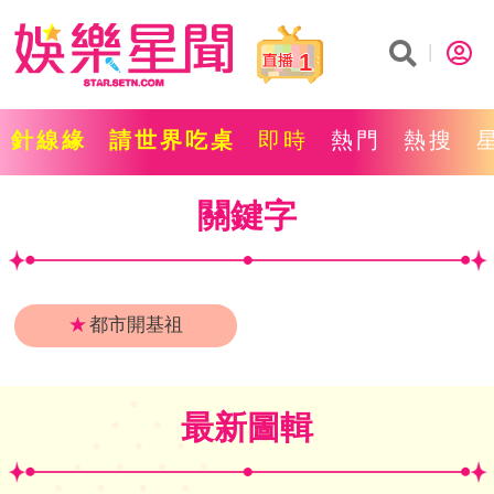
1
針線緣
請世界吃桌
即時
熱門
熱搜
關鍵字
★
都市開基祖
最新圖輯