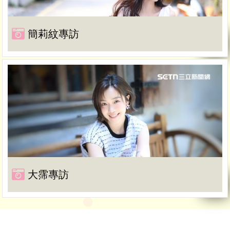
簡莉紋專訪
大霈專訪