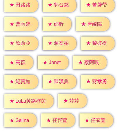
★
田路路
★
郭台銘
★
曾馨瑩
★
邵昕
★
曹雨婷
★
唐綺陽
★
欣西亞
★
蔣友柏
★
黎彼得
★
高群
★
Janet
★
蔡阿嘎
★
紀寶如
★
陳漢典
★
蔣孝勇
★
婷婷
★
LuLu黃路梓茵
★
Selina
★
任容萱
★
任家萱