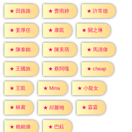
★
田路路
★
曹雨婷
★
許常德
★
康凱
★
姜厚任
★
關之琳
★
陳泰銘
★
陳美琪
★
馬清偉
★
cheap
★
王國旌
★
蔡阿嘎
★
王凱
★
Mina
★
小龍女
★
林襄
★
霖霖
★
邱勝翊
★
巴鈺
★
賴銘偉