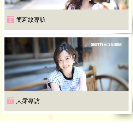
簡莉紋專訪
大霈專訪