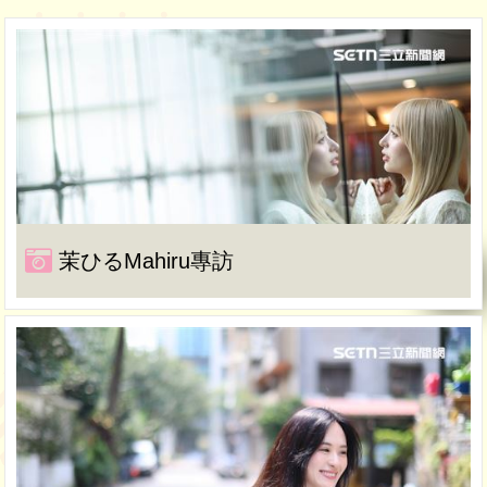
茉ひるMahiru專訪