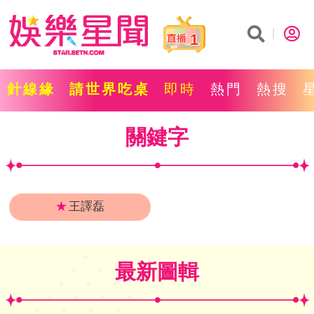
1
針線緣
請世界吃桌
即時
熱門
熱搜
關鍵字
★
王譯磊
最新圖輯