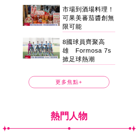
市場到酒場料理！
可果美蕃茄醬創無
限可能
8國球員齊聚高
雄 Formosa 7s
掀足球熱潮
更多焦點+
熱門人物