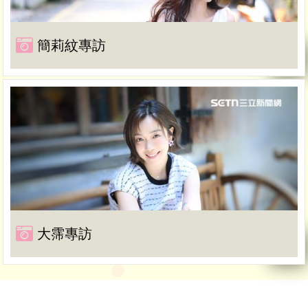
簡莉紋專訪
大霈專訪