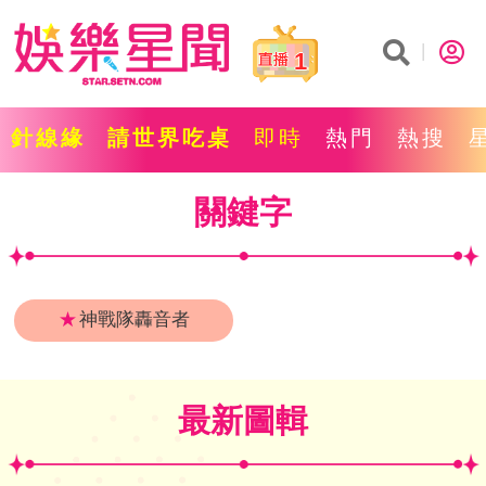
1
針線緣
請世界吃桌
即時
熱門
熱搜
關鍵字
★
神戰隊轟音者
最新圖輯