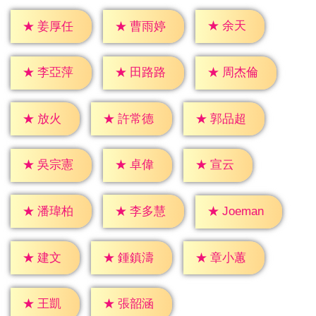
★
余天
★
姜厚任
★
曹雨婷
★
李亞萍
★
田路路
★
周杰倫
★
放火
★
許常德
★
郭品超
★
卓偉
★
宣云
★
吳宗憲
★
潘瑋柏
★
李多慧
★
Joeman
★
建文
★
鍾鎮濤
★
章小蕙
★
王凱
★
張韶涵