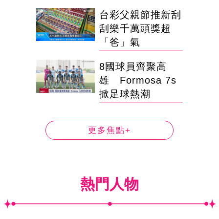
台彩父親節推新刮
刮樂千萬頭獎超
「爸」氣
8國球員齊聚高
雄 Formosa 7s
掀足球熱潮
更多焦點+
熱門人物