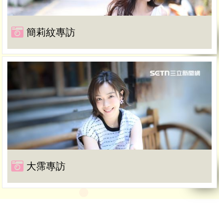
簡莉紋專訪
大霈專訪