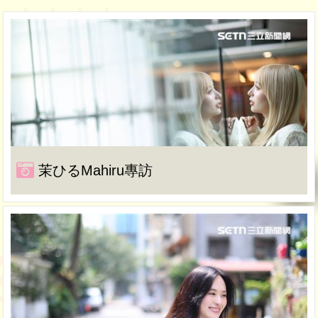
茉ひるMahiru專訪