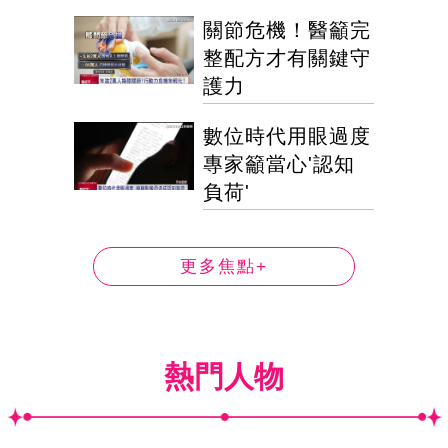
關節危機！醫籲完
整配方才有關鍵守
護力
數位時代用眼過度
專家籲當心'認知
負荷'
更多焦點+
熱門人物