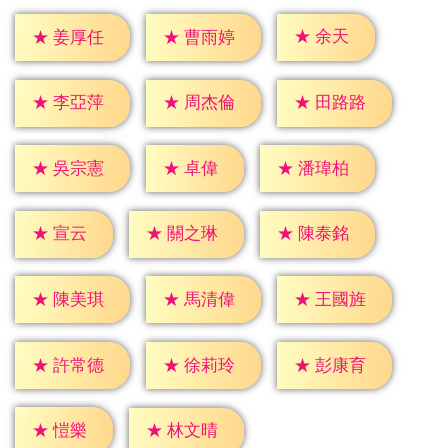
★
余天
★
姜厚任
★
曹雨婷
★
李亞萍
★
周杰倫
★
田路路
★
卓偉
★
吳宗憲
★
潘瑋柏
★
宣云
★
關之琳
★
陳泰銘
★
陳美琪
★
馬清偉
★
王國旌
★
許常德
★
徐莉玲
★
彭康育
★
愷樂
★
林文晴