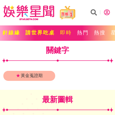
1
針線緣
請世界吃桌
即時
熱門
熱搜
關鍵字
★
黃金蒐證期
最新圖輯