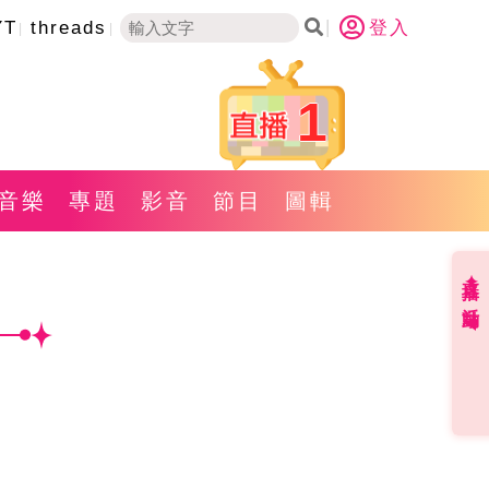
YT
threads
登入
1
音樂
專題
影音
節目
圖輯
直播✦活動