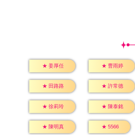
★
姜厚任
★
曹雨婷
★
田路路
★
許常德
★
徐莉玲
★
陳泰銘
★
5566
★
陳明真