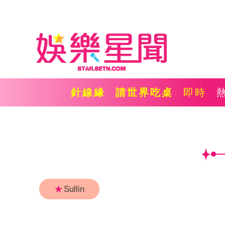
針線緣
請世界吃桌
即時
★
Sullin