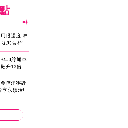
焦點
用眼過度 專
'認知負荷'
8年4線通車
飆升13倍
光金控淨零論
分享永續治理