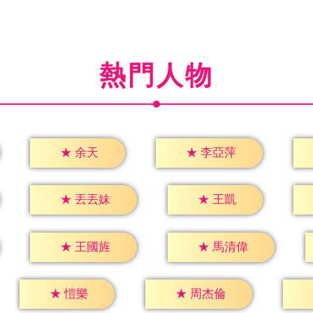
熱門人物
★
余天
★
李亞萍
★
王凱
★
丟丟妹
★
王國旌
★
馬清偉
★
愷樂
★
周杰倫