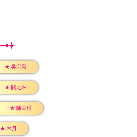
★
吳宗憲
★
關之琳
★
陳美琪
★
六月