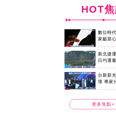
HOT
數位時代
家籲當心
新北捷運
日均運量
台新新
壇 專家
更多焦點+