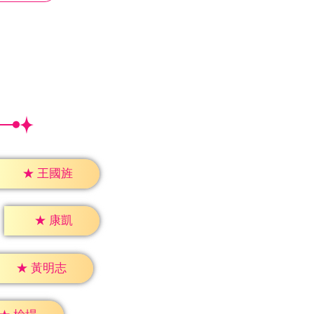
★
王國旌
★
康凱
★
黃明志