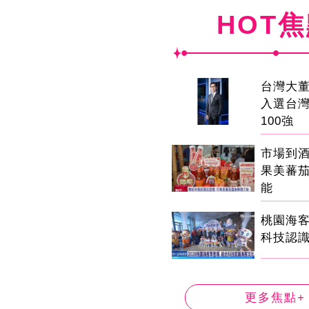
HOT
台灣大董
入選台
100強
市場到
果美蕃
能
桃園海客
科技認
更多焦點+