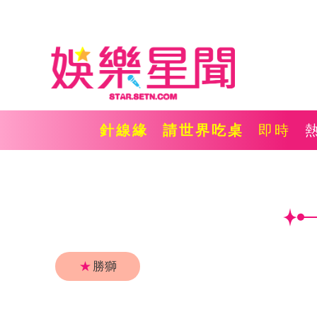
針線緣
請世界吃桌
即時
★
勝獅