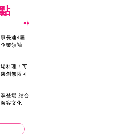
焦點
事長連4屆
灣企業領袖
酒場料理！可
茄醬創無限可
季登場 結合
識海客文化