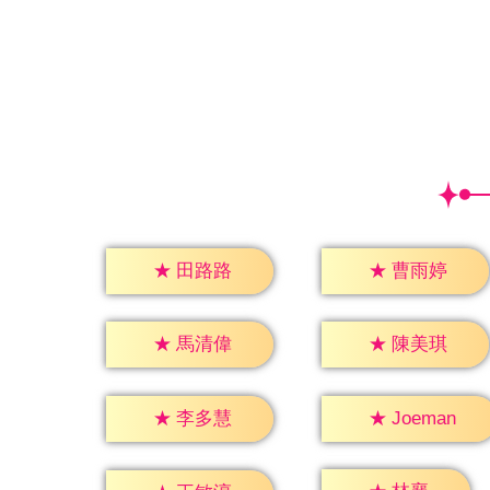
★
田路路
★
曹雨婷
★
馬清偉
★
陳美琪
★
李多慧
★
Joeman