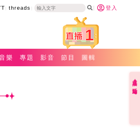
YT
threads
登入
1
音樂
專題
影音
節目
圖輯
直播✦活動