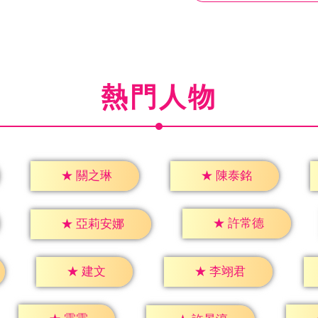
熱門人物
★
關之琳
★
陳泰銘
★
許常德
★
亞莉安娜
★
建文
★
李翊君