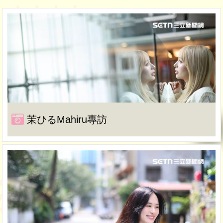
茉ひるMahiru專訪