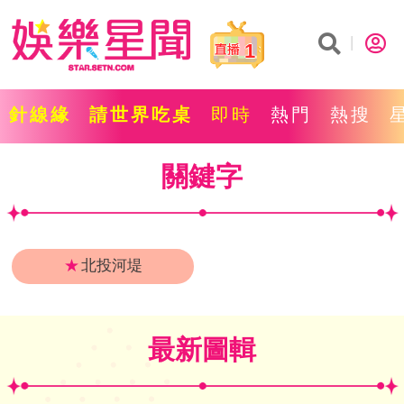
1
針線緣
請世界吃桌
即時
熱門
熱搜
關鍵字
★
北投河堤
最新圖輯