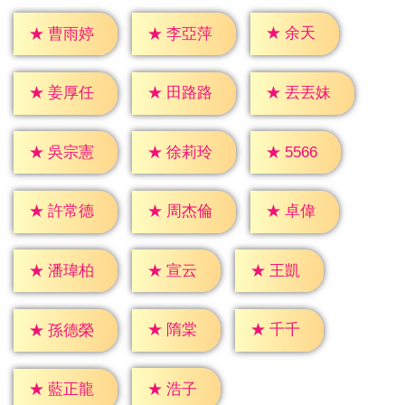
★
余天
★
曹雨婷
★
李亞萍
★
姜厚任
★
田路路
★
丟丟妹
★
5566
★
吳宗憲
★
徐莉玲
★
卓偉
★
許常德
★
周杰倫
★
宣云
★
王凱
★
潘瑋柏
★
隋棠
★
千千
★
孫德榮
★
浩子
★
藍正龍