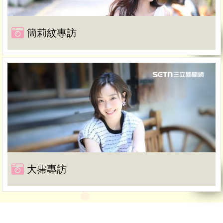
簡莉紋專訪
大霈專訪