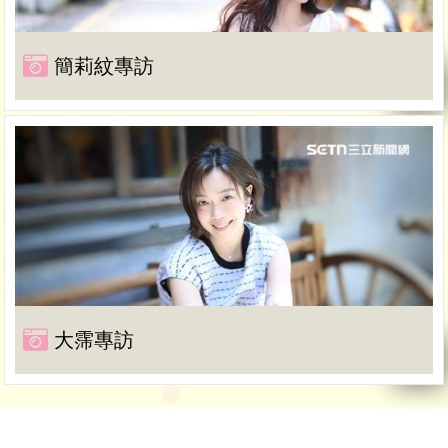
簡莉紋專訪
大霈專訪