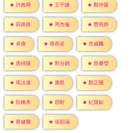
★
許效舜
★
王宇婕
★
鄭仲茵
★
田路路
★
周杰倫
★
曹雨婷
★
卓偉
★
孫燕姿
★
杰威爾
★
唐綺陽
★
郭台銘
★
曾馨瑩
★
康凱
★
瑪法達
★
顏正國
★
邵昕
★
阮橋本
★
紀寶如
★
蔡健雅
★
張韶涵