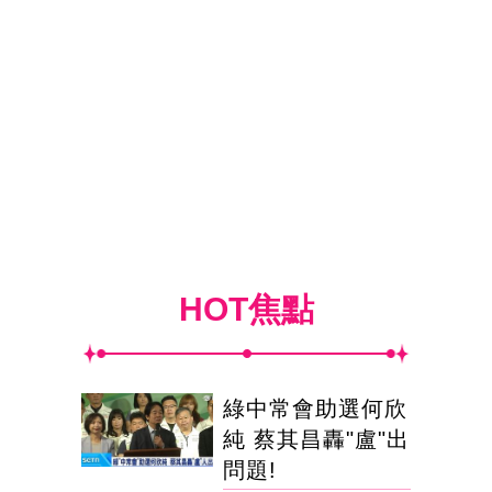
HOT焦點
綠中常會助選何欣
純 蔡其昌轟"盧"出
問題!