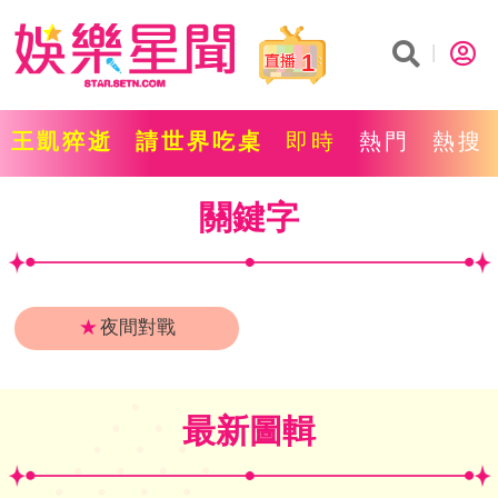
1
王凱猝逝
請世界吃桌
即時
熱門
熱搜
關鍵字
★
夜間對戰
最新圖輯