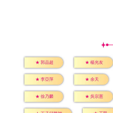
★
郭品超
★
楊光友
★
余天
★
李亞萍
★
徐乃麟
★
吳宗憲