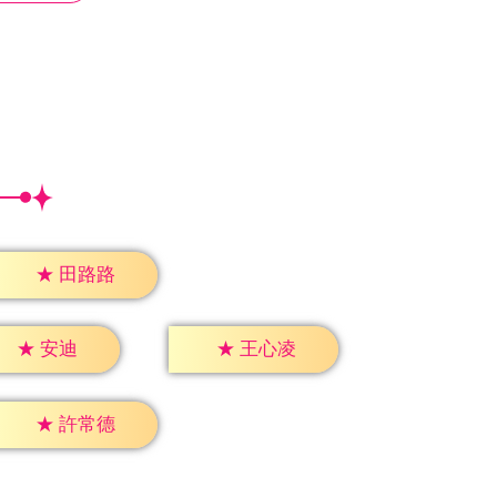
★
田路路
★
安迪
★
王心凌
★
許常德