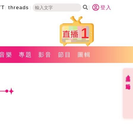
YT
threads
登入
1
音樂
專題
影音
節目
圖輯
直播✦活動