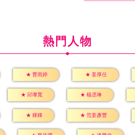
熱門人物
★
曹雨婷
★
姜厚任
★
邱瓈寬
★
楊丞琳
★
粿粿
★
范姜彥豐