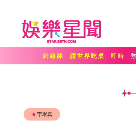
針線緣
請世界吃桌
即時
★
李珉真