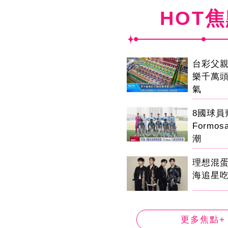
HOT
台彩父
樂千萬
氣
8國球
Formo
潮
理想混
海追星
更多焦點+