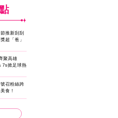
焦點
親節推新刮刮
頭獎超「爸」
員齊聚高雄
sa 7s掀足球熱
蛋號召粉絲跨
吃美食！