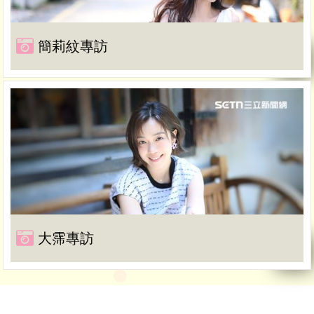
簡莉紋專訪
大霈專訪