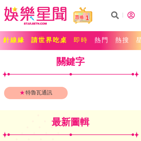
1
針線緣
請世界吃桌
即時
熱門
熱搜
關鍵字
★
特魯瓦通訊
最新圖輯