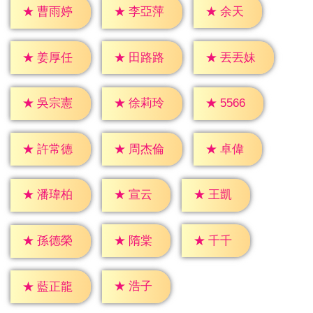
★
余天
★
曹雨婷
★
李亞萍
★
姜厚任
★
田路路
★
丟丟妹
★
5566
★
吳宗憲
★
徐莉玲
★
卓偉
★
許常德
★
周杰倫
★
宣云
★
王凱
★
潘瑋柏
★
隋棠
★
千千
★
孫德榮
★
浩子
★
藍正龍