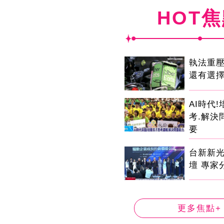
HOT
執法重
還有選
AI時代
考.解決
要
台新新
壇 專家
更多焦點+