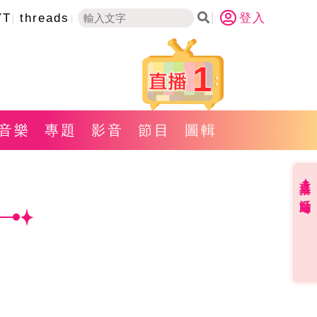
YT
threads
登入
1
音樂
專題
影音
節目
圖輯
直播✦活動