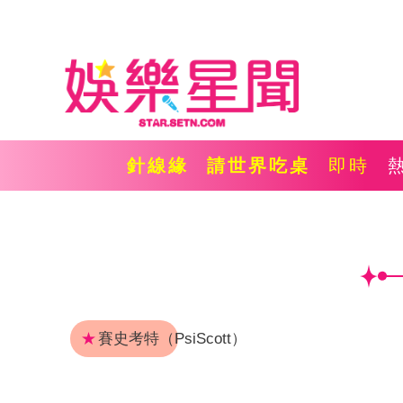
針線緣
請世界吃桌
即時
★
賽史考特（PsiScott）