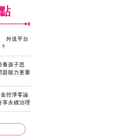
焦點
壓 外送平台
擇？
!培養孩子思
問題能力更重
光金控淨零論
分享永續治理