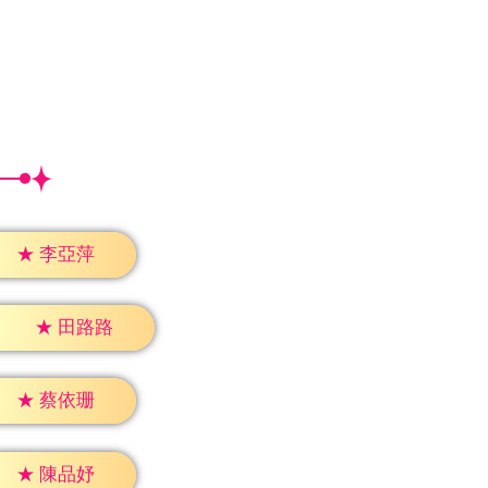
★
李亞萍
★
田路路
★
蔡依珊
★
陳品妤