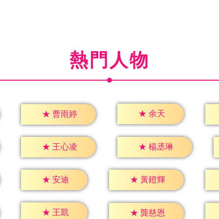
熱門人物
★
余天
★
曹雨婷
★
王心凌
★
楊丞琳
★
安迪
★
黃鐙輝
★
王凱
★
龔慈恩