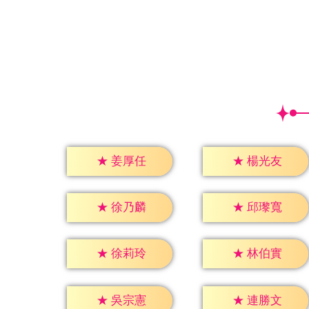
★
姜厚任
★
楊光友
★
徐乃麟
★
邱瓈寬
★
徐莉玲
★
林伯實
★
吳宗憲
★
連勝文