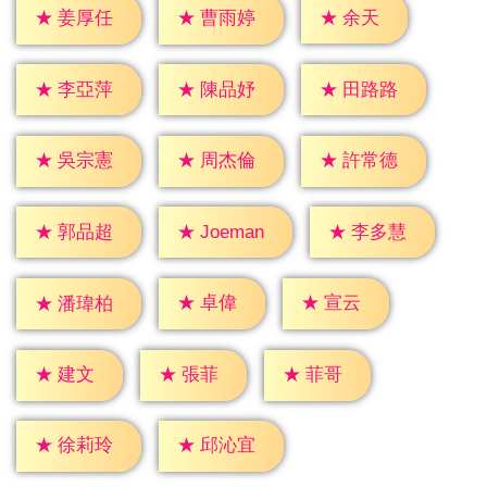
★
余天
★
姜厚任
★
曹雨婷
★
李亞萍
★
陳品妤
★
田路路
★
吳宗憲
★
周杰倫
★
許常德
★
郭品超
★
李多慧
★
Joeman
★
卓偉
★
宣云
★
潘瑋柏
★
建文
★
張菲
★
菲哥
★
徐莉玲
★
邱沁宜