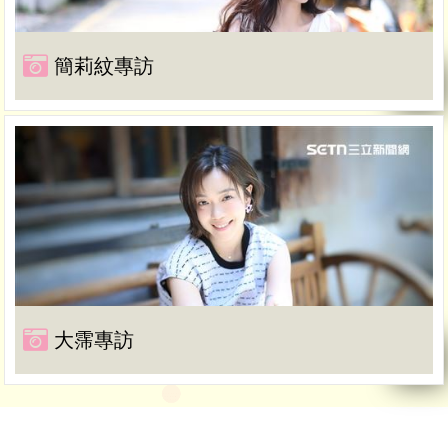
簡莉紋專訪
大霈專訪