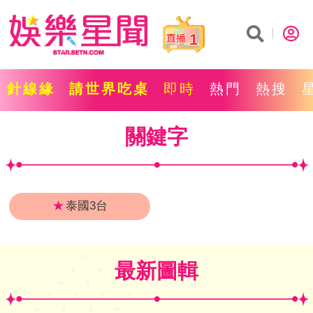
1
針線緣
請世界吃桌
即時
熱門
熱搜
關鍵字
★
泰國3台
最新圖輯