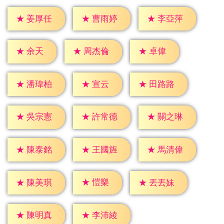
★
姜厚任
★
曹雨婷
★
李亞萍
★
余天
★
卓偉
★
周杰倫
★
宣云
★
潘瑋柏
★
田路路
★
吳宗憲
★
許常德
★
關之琳
★
陳泰銘
★
王國旌
★
馬清偉
★
愷樂
★
陳美琪
★
丟丟妹
★
陳明真
★
李沛綾