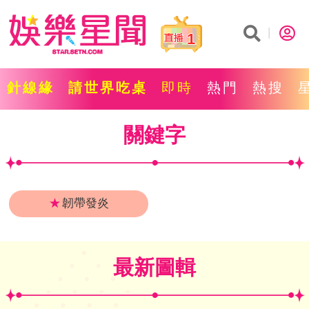
1
針線緣
請世界吃桌
即時
熱門
熱搜
關鍵字
★
韌帶發炎
最新圖輯