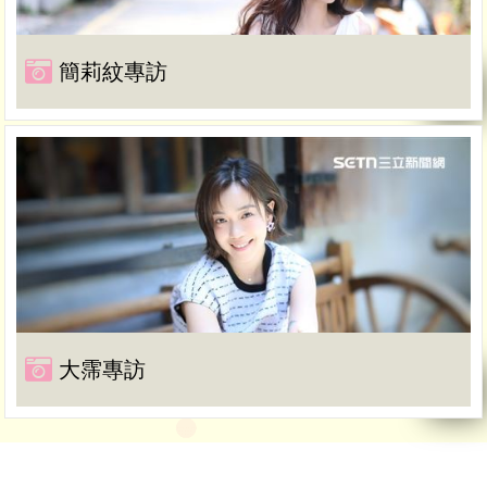
簡莉紋專訪
大霈專訪