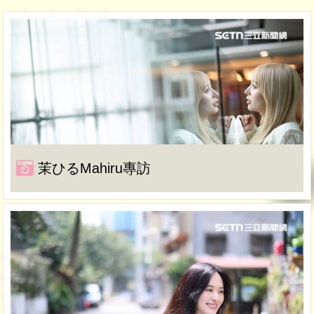
茉ひるMahiru專訪