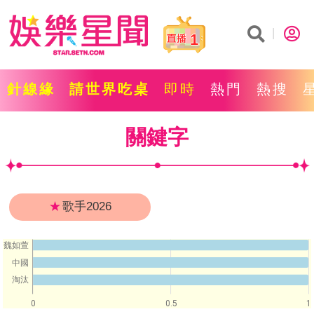
1
針線緣
請世界吃桌
即時
熱門
熱搜
關鍵字
★
歌手2026
魏如萱
中國
淘汰
0
0.5
1