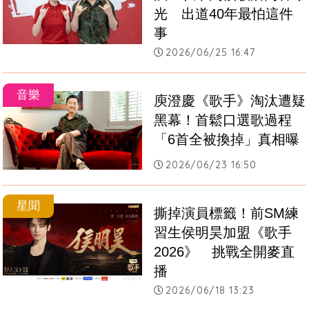
光　出道40年最怕這件
事
2026/06/25 16:47
音樂
庾澄慶《歌手》淘汰遭疑
黑幕！首鬆口選歌過程　
「6首全被換掉」真相曝
2026/06/23 16:50
星聞
撕掉演員標籤！前SM練
習生侯明昊加盟《歌手
2026》　挑戰全開麥直
播
2026/06/18 13:23