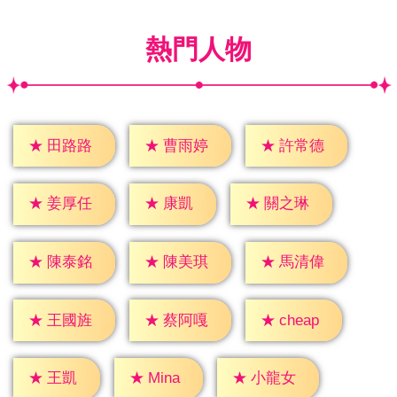
熱門人物
★
田路路
★
曹雨婷
★
許常德
★
康凱
★
姜厚任
★
關之琳
★
陳泰銘
★
陳美琪
★
馬清偉
★
cheap
★
王國旌
★
蔡阿嘎
★
王凱
★
Mina
★
小龍女