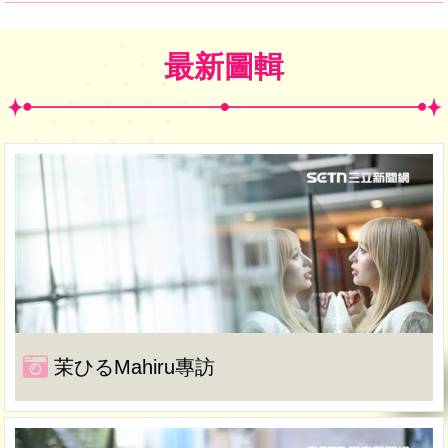
最新圖輯
茉ひるMahiru專訪