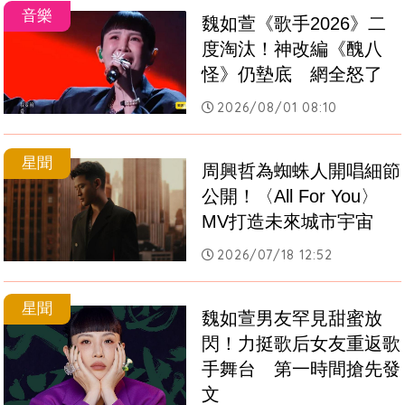
音樂
魏如萱《歌手2026》二
度淘汰！神改編《醜八
怪》仍墊底　網全怒了
2026/08/01 08:10
星聞
周興哲為蜘蛛人開唱細節
公開！〈All For You〉
MV打造未來城市宇宙
2026/07/18 12:52
星聞
魏如萱男友罕見甜蜜放
閃！力挺歌后女友重返歌
手舞台　第一時間搶先發
文