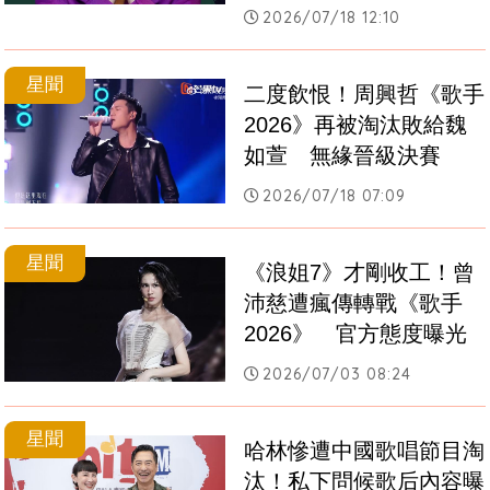
2026/07/18 12:10
星聞
二度飲恨！周興哲《歌手
2026》再被淘汰敗給魏
如萱　無緣晉級決賽
2026/07/18 07:09
星聞
《浪姐7》才剛收工！曾
沛慈遭瘋傳轉戰《歌手
2026》　官方態度曝光
2026/07/03 08:24
星聞
哈林慘遭中國歌唱節目淘
汰！私下問候歌后內容曝