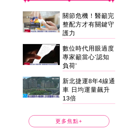
關節危機！醫籲完
整配方才有關鍵守
護力
數位時代用眼過度
專家籲當心'認知
負荷'
新北捷運8年4線通
車 日均運量飆升
13倍
更多焦點+