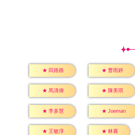
★
田路路
★
曹雨婷
★
馬清偉
★
陳美琪
★
李多慧
★
Joeman
★
林襄
★
王敏淳