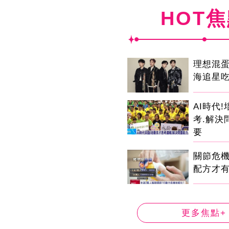
HOT
理想混
海追星
AI時代
考.解決
要
關節危
配方才
更多焦點+