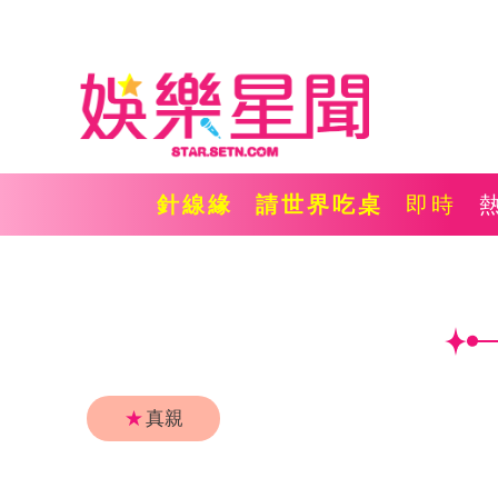
針線緣
請世界吃桌
即時
★
真親