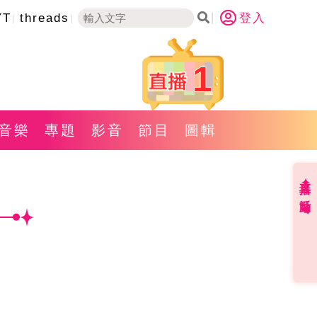
YT
threads
登入
1
音樂
專題
影音
節目
圖輯
直播✦活動