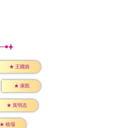
★
王國旌
★
康凱
★
黃明志
★
檢場