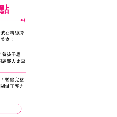
焦點
蛋號召粉絲跨
吃美食！
!培養孩子思
問題能力更重
機！醫籲完整
有關鍵守護力