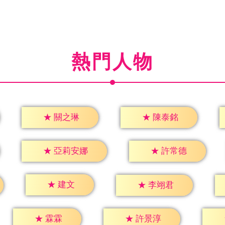
熱門人物
★
關之琳
★
陳泰銘
★
許常德
★
亞莉安娜
★
建文
★
李翊君
★
霖霖
★
許景淳