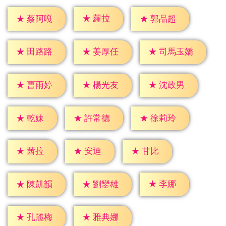
★
蘿拉
★
蔡阿嘎
★
郭品超
★
田路路
★
姜厚任
★
司馬玉嬌
★
曹雨婷
★
楊光友
★
沈政男
★
乾妹
★
許常德
★
徐莉玲
★
茜拉
★
安迪
★
甘比
★
李娜
★
陳凱韻
★
劉鑾雄
★
孔麗梅
★
雅典娜