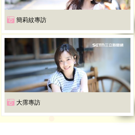
簡莉紋專訪
大霈專訪