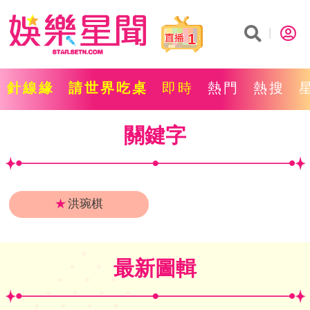
1
針線緣
請世界吃桌
即時
熱門
熱搜
關鍵字
★
洪琬棋
最新圖輯