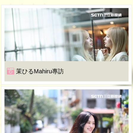
茉ひるMahiru專訪