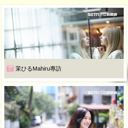
茉ひるMahiru專訪