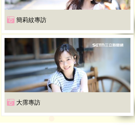
簡莉紋專訪
大霈專訪