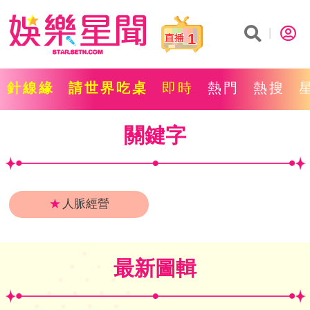
1
針線緣
請世界吃桌
即時
熱門
熱搜
關鍵字
★
人脈經營
最新圖輯