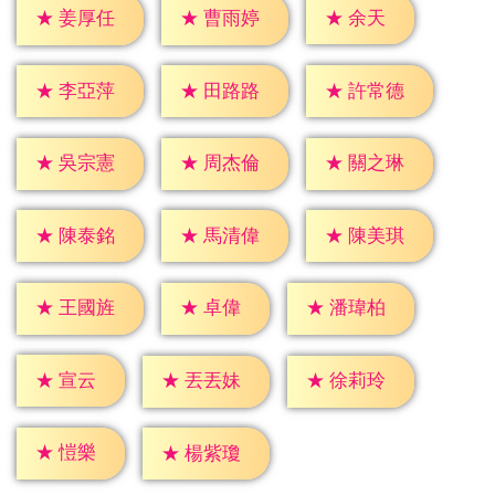
★
余天
★
姜厚任
★
曹雨婷
★
李亞萍
★
田路路
★
許常德
★
吳宗憲
★
周杰倫
★
關之琳
★
陳泰銘
★
馬清偉
★
陳美琪
★
卓偉
★
王國旌
★
潘瑋柏
★
宣云
★
丟丟妹
★
徐莉玲
★
愷樂
★
楊紫瓊