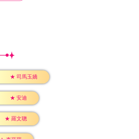
★
司馬玉嬌
★
安迪
★
羅文聰