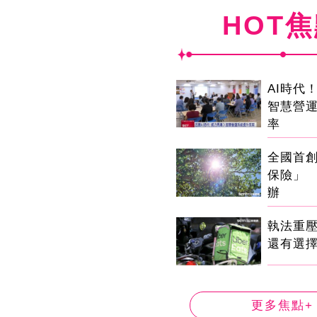
HOT
AI時代
智慧營
率
全國首
保險」 
辦
執法重
還有選
更多焦點+