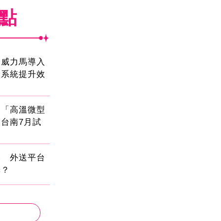
焦點
！威力馬導入
運系統提升效
創「高溫微型
台南7月試
壓 外送平台
擇？