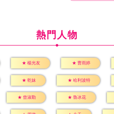
熱門人物
★
楊光友
★
曹雨婷
★
乾妹
★
哈利波特
★
曾淑勤
★
魯冰花