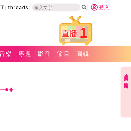
YT
threads
登入
1
音樂
專題
影音
節目
圖輯
直播✦活動