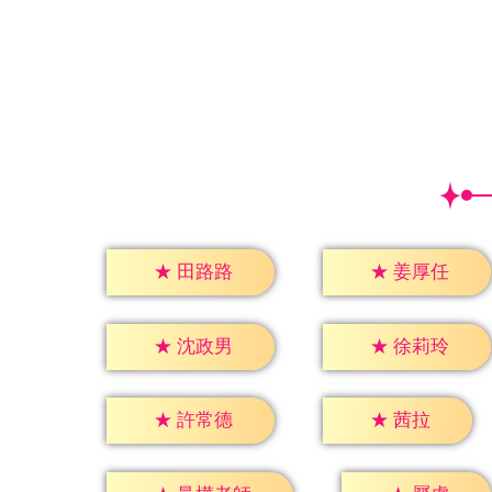
★
田路路
★
姜厚任
★
沈政男
★
徐莉玲
★
茜拉
★
許常德