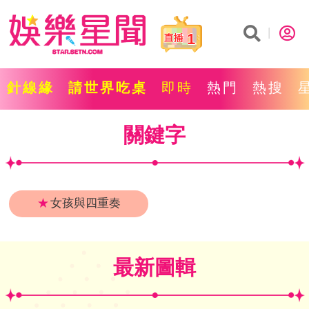
1
針線緣
請世界吃桌
即時
熱門
熱搜
關鍵字
★
女孩與四重奏
最新圖輯