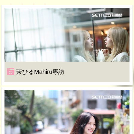
茉ひるMahiru專訪