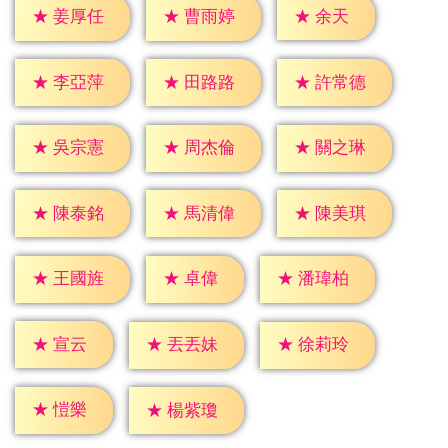
★
余天
★
姜厚任
★
曹雨婷
★
李亞萍
★
田路路
★
許常德
★
吳宗憲
★
周杰倫
★
關之琳
★
陳泰銘
★
馬清偉
★
陳美琪
★
卓偉
★
王國旌
★
潘瑋柏
★
宣云
★
丟丟妹
★
徐莉玲
★
愷樂
★
楊紫瓊