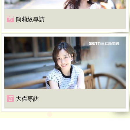
簡莉紋專訪
大霈專訪