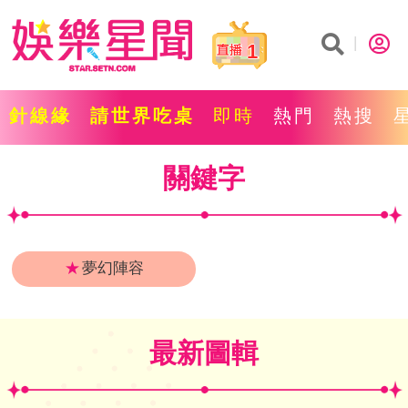
1
針線緣
請世界吃桌
即時
熱門
熱搜
關鍵字
★
夢幻陣容
最新圖輯