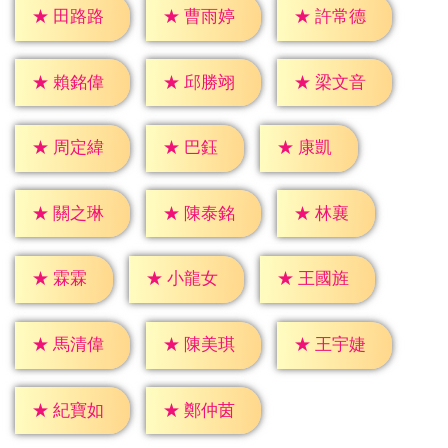
★
田路路
★
曹雨婷
★
許常德
★
賴銘偉
★
邱勝翊
★
梁文音
★
巴鈺
★
康凱
★
周定緯
★
林襄
★
關之琳
★
陳泰銘
★
霖霖
★
小龍女
★
王國旌
★
馬清偉
★
陳美琪
★
王宇婕
★
紀寶如
★
鄭仲茵