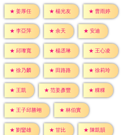
★
姜厚任
★
楊光友
★
曹雨婷
★
余天
★
安迪
★
李亞萍
★
邱瓈寬
★
楊丞琳
★
王心凌
★
徐乃麟
★
田路路
★
徐莉玲
★
王凱
★
粿粿
★
范姜彥豐
★
林伯實
★
王子邱勝翊
★
甘比
★
劉鑾雄
★
陳凱韻