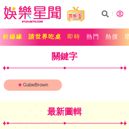
1
針線緣
請世界吃桌
即時
熱門
熱搜
關鍵字
★
GabeBrown
最新圖輯