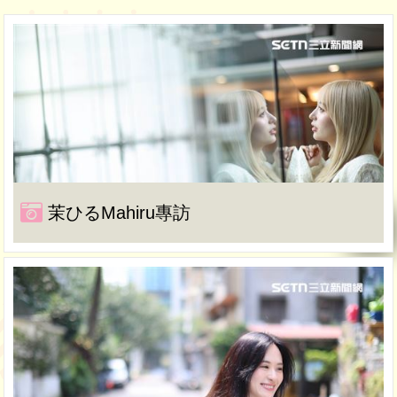
茉ひるMahiru專訪