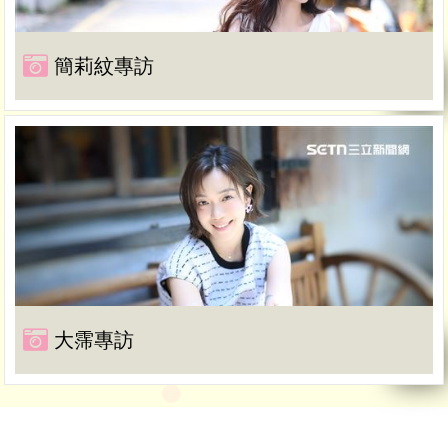
簡莉紋專訪
大霈專訪