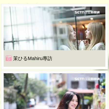
茉ひるMahiru專訪