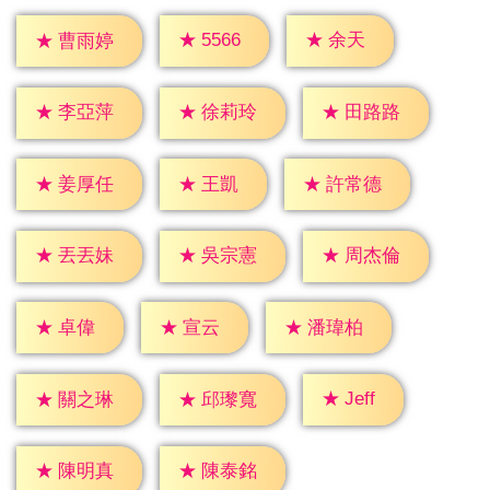
★
余天
★
5566
★
曹雨婷
★
李亞萍
★
徐莉玲
★
田路路
★
王凱
★
姜厚任
★
許常德
★
丟丟妹
★
吳宗憲
★
周杰倫
★
卓偉
★
宣云
★
潘瑋柏
★
Jeff
★
關之琳
★
邱瓈寬
★
陳明真
★
陳泰銘