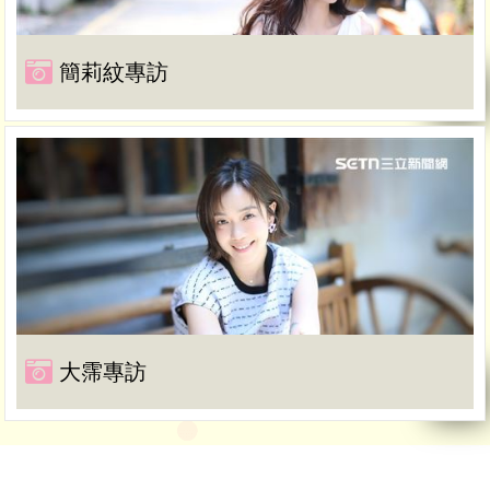
簡莉紋專訪
大霈專訪