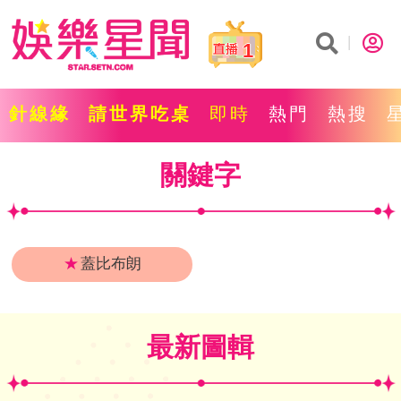
1
針線緣
請世界吃桌
即時
熱門
熱搜
關鍵字
★
蓋比布朗
最新圖輯