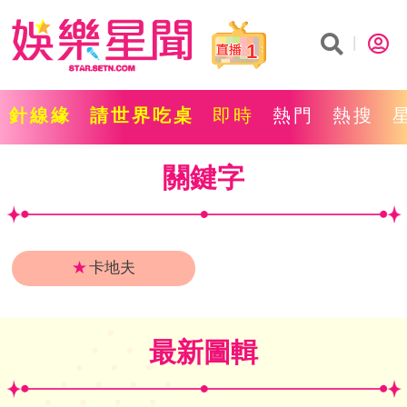
1
針線緣
請世界吃桌
即時
熱門
熱搜
關鍵字
★
卡地夫
最新圖輯