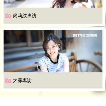
簡莉紋專訪
大霈專訪