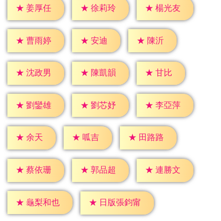
★
姜厚任
★
徐莉玲
★
楊光友
★
安迪
★
陳沂
★
曹雨婷
★
甘比
★
沈政男
★
陳凱韻
★
劉鑾雄
★
劉芯妤
★
李亞萍
★
余天
★
呱吉
★
田路路
★
蔡依珊
★
郭品超
★
連勝文
★
龜梨和也
★
日版張鈞甯