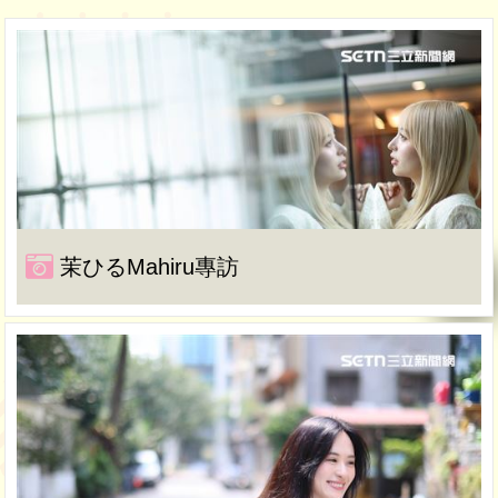
茉ひるMahiru專訪