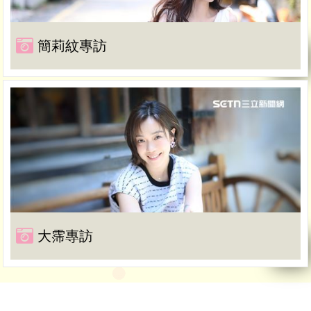
簡莉紋專訪
大霈專訪