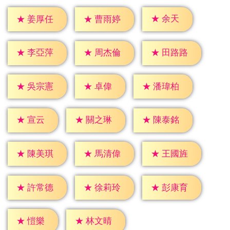
★
余天
★
姜厚任
★
曹雨婷
★
李亞萍
★
周杰倫
★
田路路
★
卓偉
★
吳宗憲
★
潘瑋柏
★
宣云
★
關之琳
★
陳泰銘
★
陳美琪
★
馬清偉
★
王國旌
★
許常德
★
徐莉玲
★
彭康育
★
愷樂
★
林文晴