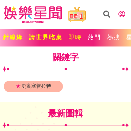
1
針線緣
請世界吃桌
即時
熱門
熱搜
關鍵字
★
史賓塞普拉特
最新圖輯