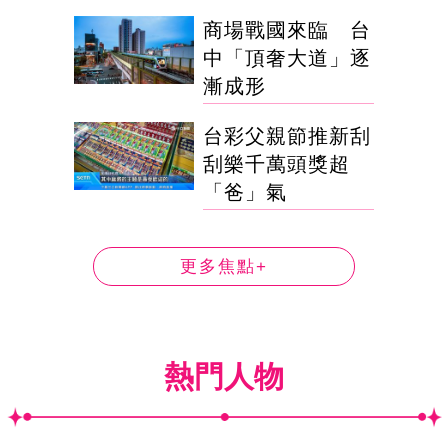
商場戰國來臨 台
中「頂奢大道」逐
漸成形
台彩父親節推新刮
刮樂千萬頭獎超
「爸」氣
更多焦點+
熱門人物