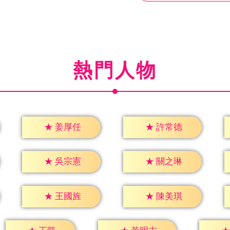
熱門人物
★
姜厚任
★
許常德
★
吳宗憲
★
關之琳
★
王國旌
★
陳美琪