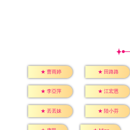
★
曹雨婷
★
田路路
★
李亞萍
★
江宏恩
★
丟丟妹
★
陸小芬