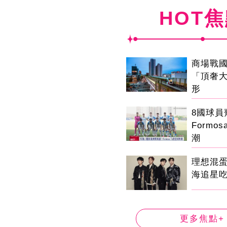
HOT
商場戰
「頂奢
形
8國球
Formo
潮
理想混
海追星
更多焦點+