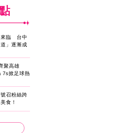
焦點
國來臨 台中
大道」逐漸成
員齊聚高雄
sa 7s掀足球熱
蛋號召粉絲跨
吃美食！