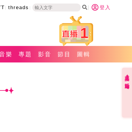
YT
threads
登入
1
音樂
專題
影音
節目
圖輯
直播✦活動