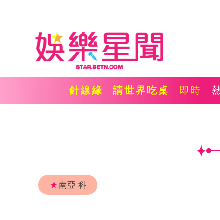
針線緣
請世界吃桌
即時
★
南亞 科