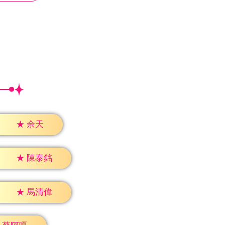
★
余天
★
陳泰銘
★
馬清偉