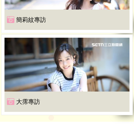
簡莉紋專訪
大霈專訪