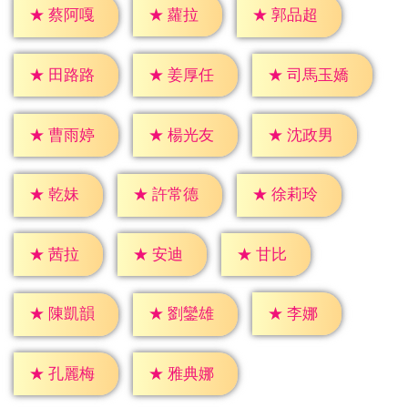
★
蘿拉
★
蔡阿嘎
★
郭品超
★
田路路
★
姜厚任
★
司馬玉嬌
★
曹雨婷
★
楊光友
★
沈政男
★
乾妹
★
許常德
★
徐莉玲
★
茜拉
★
安迪
★
甘比
★
李娜
★
陳凱韻
★
劉鑾雄
★
孔麗梅
★
雅典娜