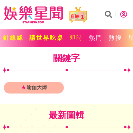
1
針線緣
請世界吃桌
即時
熱門
熱搜
關鍵字
★
瑜伽大師
最新圖輯