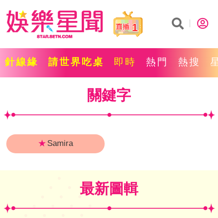
1
針線緣
請世界吃桌
即時
熱門
熱搜
關鍵字
★
Samira
最新圖輯