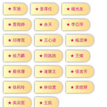
★
安迪
★
姜厚任
★
楊光友
★
余天
★
曹雨婷
★
李亞萍
★
邱瓈寬
★
王心凌
★
楊丞琳
★
王燦
★
徐乃麟
★
田路路
★
蔡依珊
★
連勝文
★
張進芳
★
徐莉玲
★
林伯實
★
黃鐙輝
★
王凱
★
吳宗憲