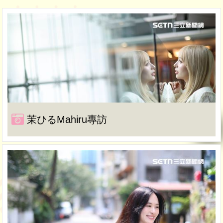
茉ひるMahiru專訪