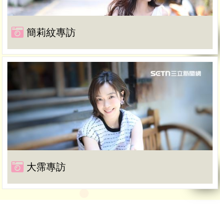
簡莉紋專訪
大霈專訪