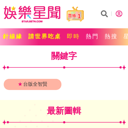
1
針線緣
請世界吃桌
即時
熱門
熱搜
關鍵字
★
台版全智賢
最新圖輯