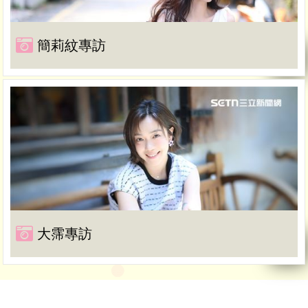
簡莉紋專訪
大霈專訪