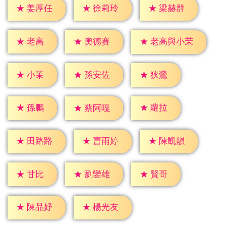
★
姜厚任
★
徐莉玲
★
梁赫群
★
老高
★
奧德賽
★
老高與小茉
★
小茉
★
狄鶯
★
孫安佐
★
孫鵬
★
蘿拉
★
蔡阿嘎
★
田路路
★
曹雨婷
★
陳凱韻
★
甘比
★
賢哥
★
劉鑾雄
★
陳品妤
★
楊光友