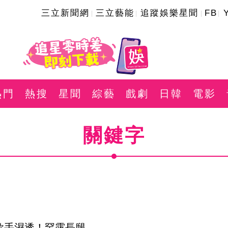
三立新聞網
三立藝能
追蹤娛樂星聞
FB
熱門
熱搜
星聞
綜藝
戲劇
日韓
電影
關鍵字
女歌手濕透！罕露長腿