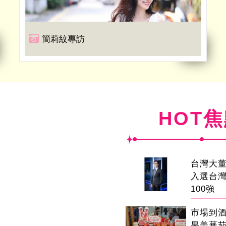
簡莉紋專訪
HOT
台灣大董
入選台
100強
市場到
果美蕃