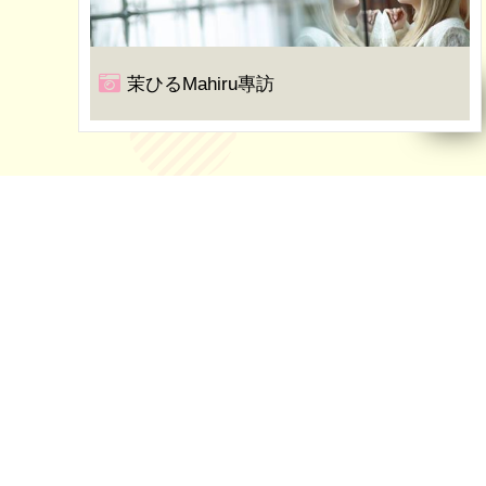
茉ひるMahiru專訪