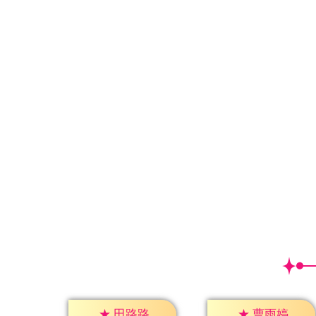
★
田路路
★
曹雨婷