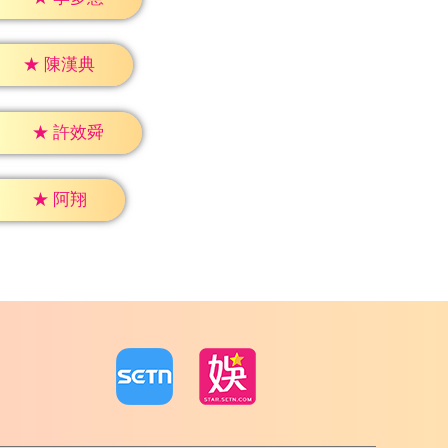
★
陳漢典
★
許效舜
★
阿翔