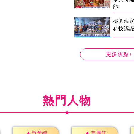
能
桃園海客
科技認
更多焦點+
熱門人物
★
許常德
★
姜厚任