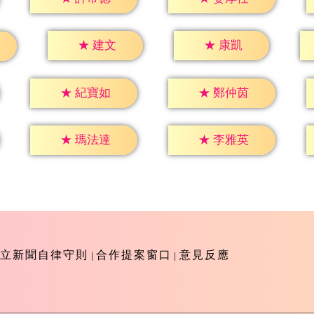
★
建文
★
康凱
★
紀寶如
★
鄭仲茵
★
瑪法達
★
李雅英
立新聞自律守則
合作提案窗口
意見反應