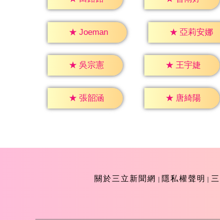
★
Joeman
★
亞莉安娜
★
吳宗憲
★
王宇婕
★
張韶涵
★
唐綺陽
關於三立新聞網
隱私權聲明
三