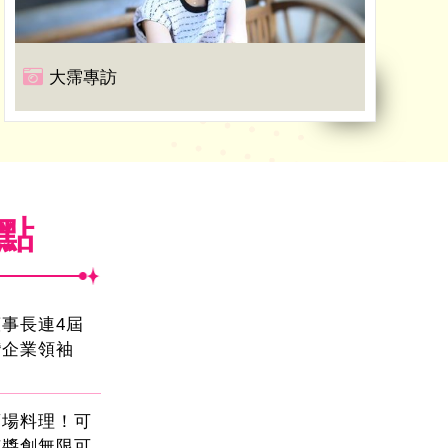
大霈專訪
焦點
事長連4屆
灣企業領袖
酒場料理！可
茄醬創無限可