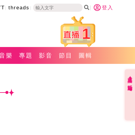
YT
threads
登入
1
音樂
專題
影音
節目
圖輯
直播✦活動