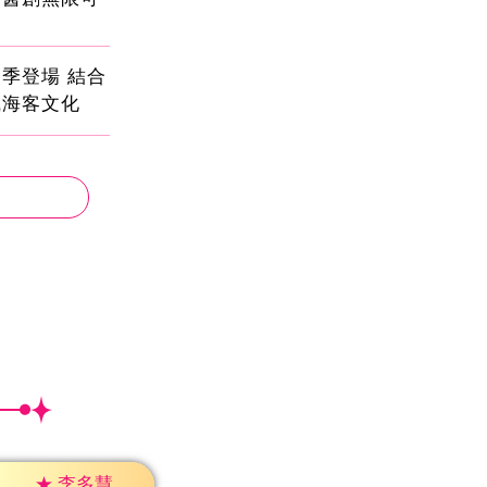
季登場 結合
識海客文化
★
李多慧