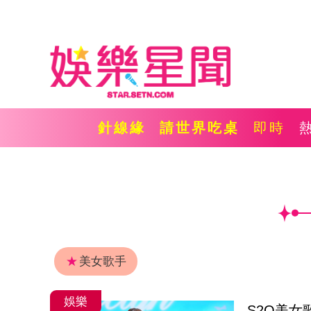
針線緣
請世界吃桌
即時
★
美女歌手
娛樂
S2O美