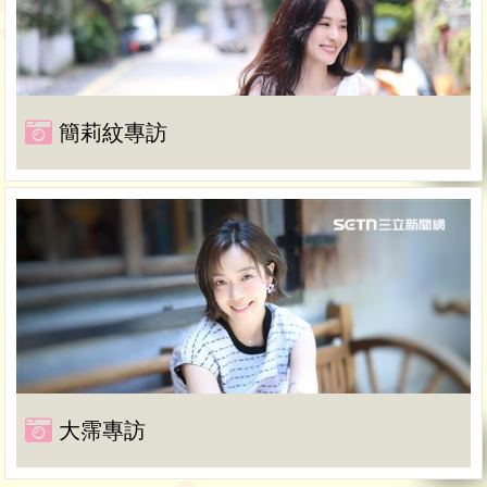
簡莉紋專訪
大霈專訪