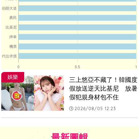
伯朗大道
農民
比基尼
摔車
機票
代位求償
0
0.5
1
娛樂
三上悠亞不藏了！韓國度
假放送逆天比基尼　放暑
假犯規身材包不住
2026/08/05 12:23
最新圖輯