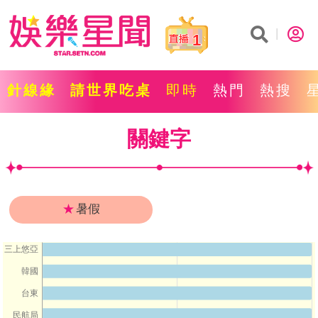
1
針線緣
請世界吃桌
即時
熱門
熱搜
關鍵字
★
暑假
三上悠亞
韓國
台東
民航局