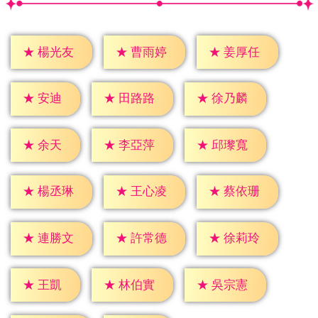
★
楊光友
★
曹雨婷
★
姜厚任
★
安迪
★
田路路
★
徐乃麟
★
余天
★
李亞萍
★
邱瓈寬
★
楊丞琳
★
王心凌
★
蔡依珊
★
連勝文
★
許常德
★
徐莉玲
★
王凱
★
林伯實
★
吳宗憲