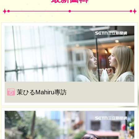
茉ひるMahiru專訪