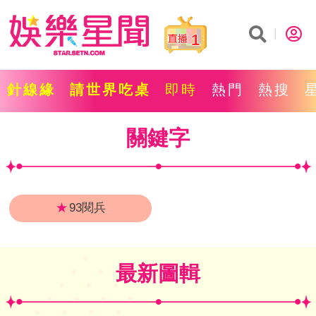
1
針線緣
請世界吃桌
即時
熱門
熱搜
關鍵字
★
93閱兵
最新圖輯