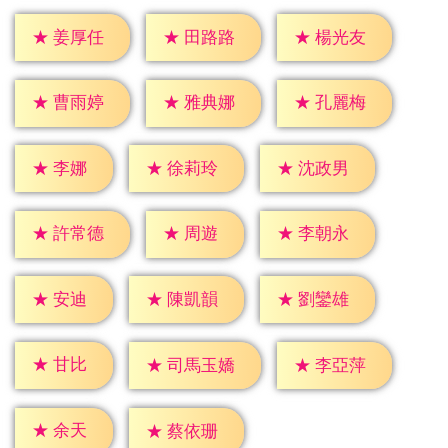
★
姜厚任
★
田路路
★
楊光友
★
曹雨婷
★
雅典娜
★
孔麗梅
★
李娜
★
徐莉玲
★
沈政男
★
周遊
★
許常德
★
李朝永
★
安迪
★
陳凱韻
★
劉鑾雄
★
甘比
★
李亞萍
★
司馬玉嬌
★
余天
★
蔡依珊