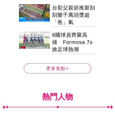
台彩父親節推新刮
刮樂千萬頭獎超
「爸」氣
8國球員齊聚高
雄 Formosa 7s
掀足球熱潮
更多焦點+
熱門人物