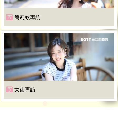
簡莉紋專訪
大霈專訪