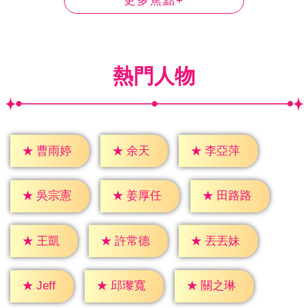
更多焦點+
熱門人物
★
余天
★
曹雨婷
★
李亞萍
★
吳宗憲
★
姜厚任
★
田路路
★
王凱
★
許常德
★
丟丟妹
★
Jeff
★
邱瓈寬
★
關之琳