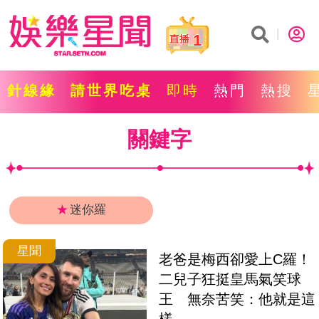
1
針線緣
請世界吃桌
即時
熱門
熱搜
關鍵字
★
迷你羅
星聞
老爸是梅西卻愛上C羅！
二兒子狂挺皇馬氣笑球
王　無奈苦笑：他就是這
樣