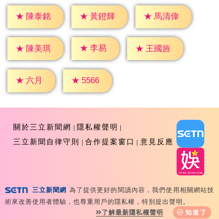
★
陳泰銘
★
黃鐙輝
★
馬清偉
★
李易
★
陳美琪
★
王國旌
★
六月
★
5566
關於三立新聞網
隱私權聲明
三立新聞自律守則
合作提案窗口
意見反應
三立新聞網
為了提供更好的閱讀內容，我們使用相關網站技
Copyright ©2026 Sanlih E-Television All Rights
術來改善使用者體驗，也尊重用戶的隱私權，特別提出聲明。
Reserved 版權所有 盜用必究 台北市內湖區舊宗路一段159
了解最新隱私權聲明
知道了
號 02-8792-8888