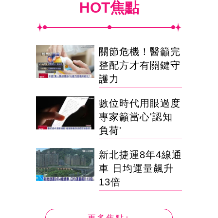
HOT焦點
關節危機！醫籲完
整配方才有關鍵守
護力
數位時代用眼過度
專家籲當心'認知
負荷'
新北捷運8年4線通
車 日均運量飆升
13倍