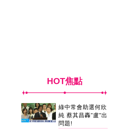
HOT焦點
綠中常會助選何欣
純 蔡其昌轟"盧"出
問題!