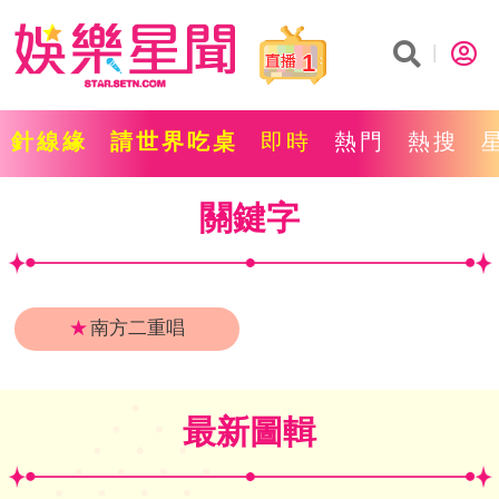
1
針線緣
請世界吃桌
即時
熱門
熱搜
關鍵字
★
南方二重唱
最新圖輯