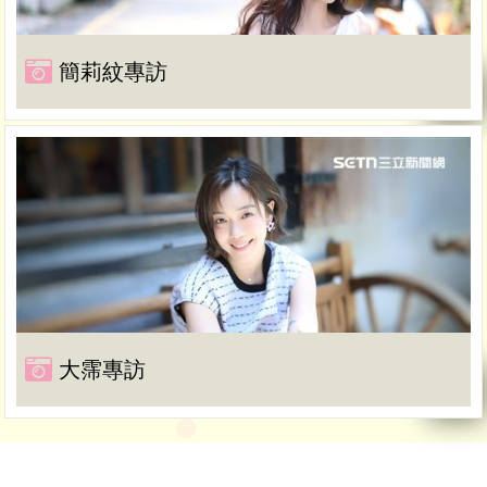
簡莉紋專訪
大霈專訪