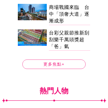
商場戰國來臨 台
中「頂奢大道」逐
漸成形
台彩父親節推新刮
刮樂千萬頭獎超
「爸」氣
更多焦點+
熱門人物