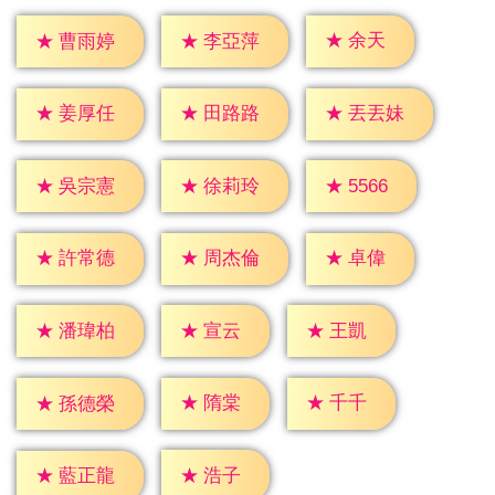
★
余天
★
曹雨婷
★
李亞萍
★
姜厚任
★
田路路
★
丟丟妹
★
5566
★
吳宗憲
★
徐莉玲
★
卓偉
★
許常德
★
周杰倫
★
宣云
★
王凱
★
潘瑋柏
★
隋棠
★
千千
★
孫德榮
★
浩子
★
藍正龍