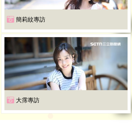
簡莉紋專訪
大霈專訪