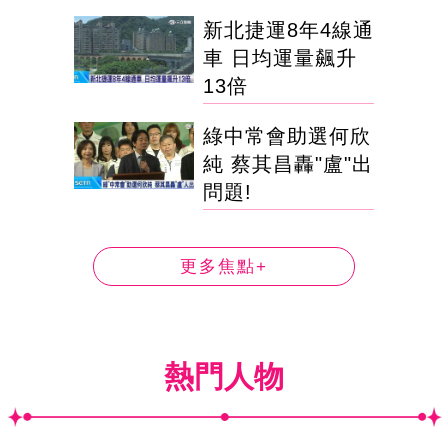
新北捷運8年4線通
車 日均運量飆升
13倍
綠中常會助選何欣
純 蔡其昌轟"盧"出
問題!
更多焦點+
熱門人物