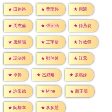
★
康凱
★
田路路
★
曹雨婷
★
周杰倫
★
張韶涵
★
孫燕姿
★
唐綺陽
★
王宇婕
★
許效舜
★
江蕙
★
瑪法達
★
鄭仲茵
★
卓偉
★
杰威爾
★
張惠妹
★
Mina
★
許常德
★
顏正國
★
阮橋本
★
李多慧