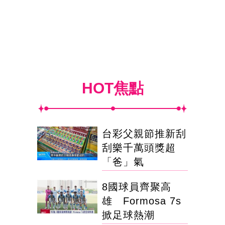
HOT焦點
台彩父親節推新刮
刮樂千萬頭獎超
「爸」氣
8國球員齊聚高
雄 Formosa 7s
掀足球熱潮