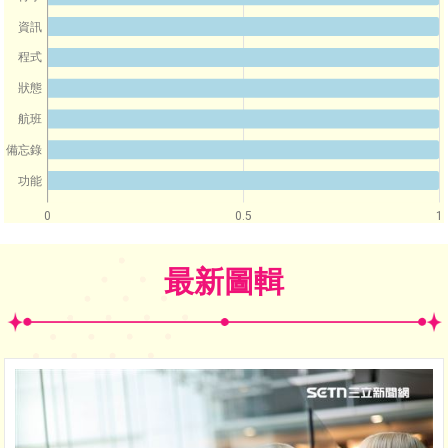
資訊
程式
狀態
航班
備忘錄
功能
0
0.5
1
最新圖輯