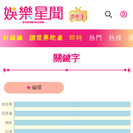
1
針線緣
請世界吃桌
即時
熱門
熱搜
關鍵字
★
編號
徐佳青
民眾黨
網友
行李