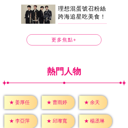
理想混蛋號召粉絲
跨海追星吃美食！
更多焦點+
熱門人物
★
余天
★
姜厚任
★
曹雨婷
★
李亞萍
★
邱瓈寬
★
楊丞琳