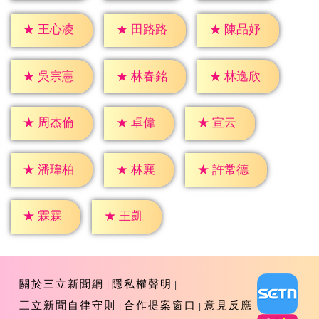
★
王心凌
★
田路路
★
陳品妤
★
吳宗憲
★
林春銘
★
林逸欣
★
卓偉
★
宣云
★
周杰倫
★
林襄
★
潘瑋柏
★
許常德
★
霖霖
★
王凱
關於三立新聞網
隱私權聲明
三立新聞自律守則
合作提案窗口
意見反應