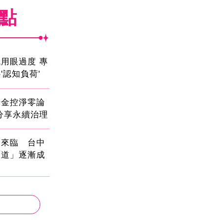
焦點
用眼過度 專
'認知負荷'
光金控淨零論
分享永續治理
國來臨 台中
大道」逐漸成