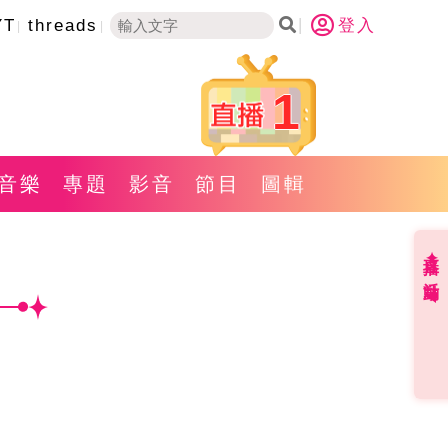
YT
threads
登入
1
音樂
專題
影音
節目
圖輯
直播✦活動