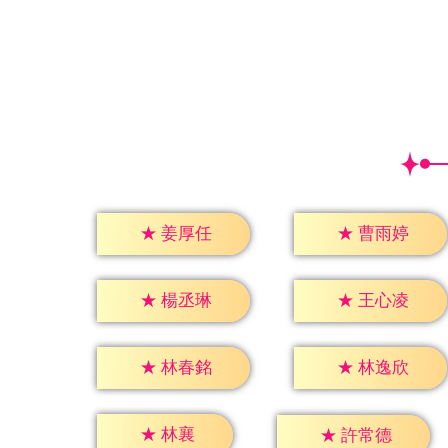
★
姜厚任
★
曹雨婷
★
楊丞琳
★
王心凌
★
林春銘
★
林逸欣
★
林襄
★
許常德