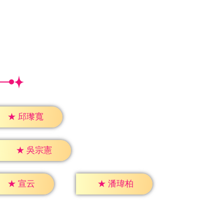
★
邱瓈寬
★
吳宗憲
★
宣云
★
潘瑋柏