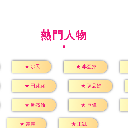
熱門人物
★
余天
★
李亞萍
★
田路路
★
陳品妤
★
卓偉
★
周杰倫
★
霖霖
★
王凱