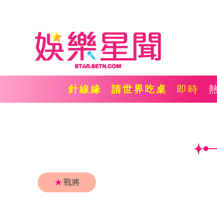
針線緣
請世界吃桌
即時
★
戰將