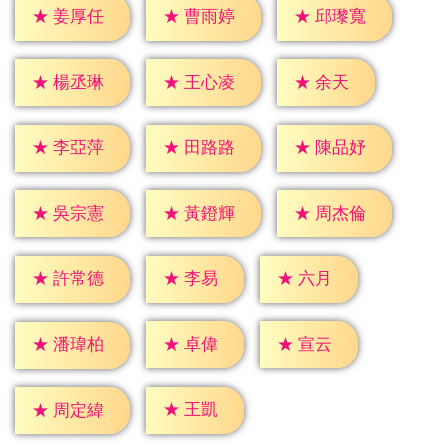
★
姜厚任
★
曹雨婷
★
邱瓈寬
★
余天
★
楊丞琳
★
王心凌
★
李亞萍
★
田路路
★
陳品妤
★
吳宗憲
★
黃鐙輝
★
周杰倫
★
李易
★
六月
★
許常德
★
卓偉
★
宣云
★
潘瑋柏
★
王凱
★
周定緯