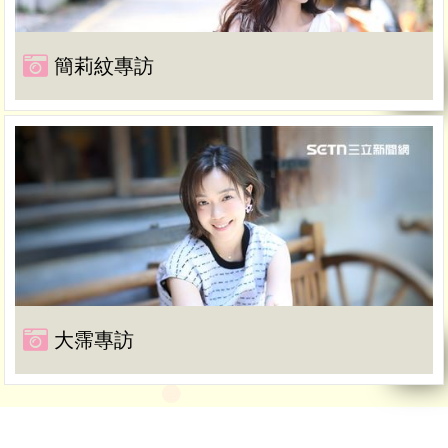
簡莉紋專訪
大霈專訪