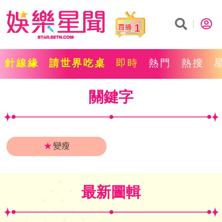
1
針線緣
請世界吃桌
即時
熱門
熱搜
關鍵字
★
變瘦
最新圖輯