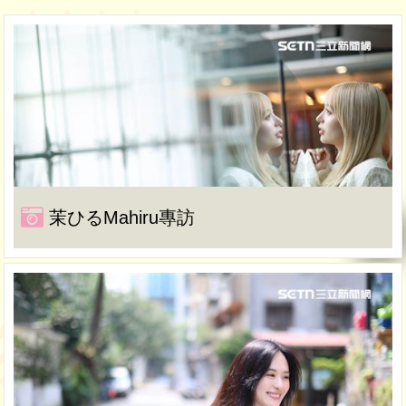
茉ひるMahiru專訪