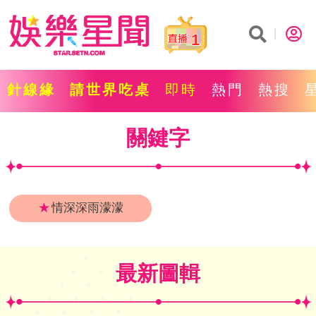
1
針線緣
請世界吃桌
即時
熱門
熱搜
關鍵字
★
情深深雨濛濛
最新圖輯