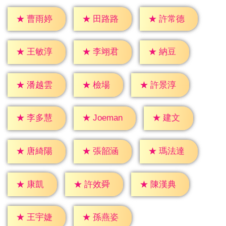
★
曹雨婷
★
田路路
★
許常德
★
納豆
★
王敏淳
★
李翊君
★
檢場
★
潘越雲
★
許景淳
★
建文
★
李多慧
★
Joeman
★
唐綺陽
★
張韶涵
★
瑪法達
★
康凱
★
許效舜
★
陳漢典
★
王宇婕
★
孫燕姿