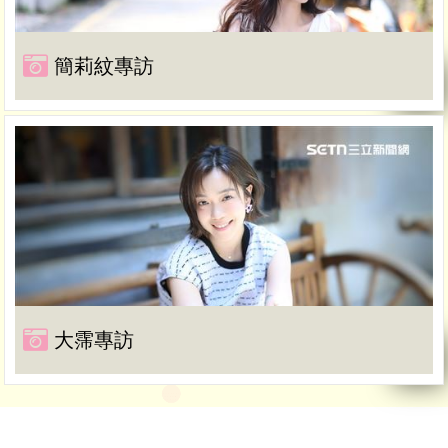
簡莉紋專訪
大霈專訪