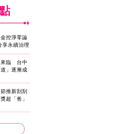
焦點
光金控淨零論
分享永續治理
國來臨 台中
大道」逐漸成
親節推新刮刮
頭獎超「爸」