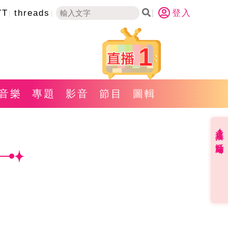
YT
threads
登入
1
音樂
專題
影音
節目
圖輯
直播✦活動