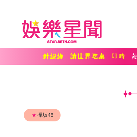
針線緣
請世界吃桌
即時
★
欅坂46