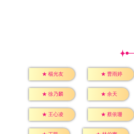
★
楊光友
★
曹雨婷
★
余天
★
徐乃麟
★
王心凌
★
蔡依珊