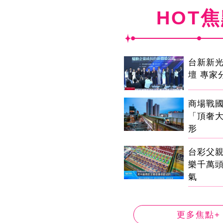
HOT
台新新
壇 專家
商場戰
「頂奢
形
台彩父
樂千萬
氣
更多焦點+