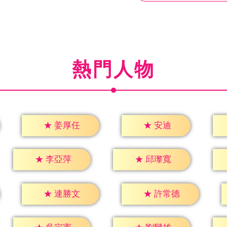
熱門人物
★
安迪
★
姜厚任
★
李亞萍
★
邱瓈寬
★
連勝文
★
許常德