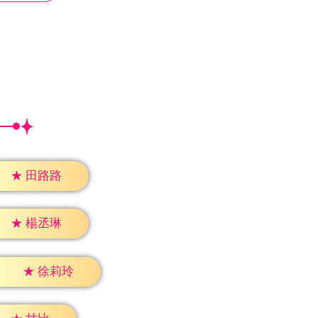
★
田路路
★
楊丞琳
★
徐莉玲