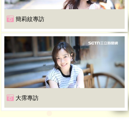
簡莉紋專訪
大霈專訪