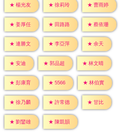
★
楊光友
★
徐莉玲
★
曹雨婷
★
姜厚任
★
田路路
★
蔡依珊
★
余天
★
連勝文
★
李亞萍
★
安迪
★
郭品超
★
林文晴
★
5566
★
彭康育
★
林伯實
★
甘比
★
徐乃麟
★
許常德
★
劉鑾雄
★
陳凱韻