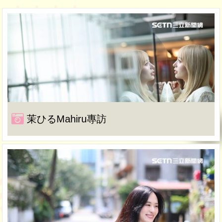
茉ひるMahiru專訪