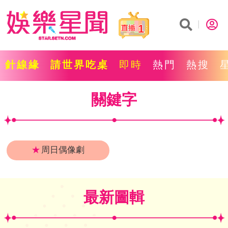
1
針線緣
請世界吃桌
即時
熱門
熱搜
關鍵字
★
周日偶像劇
最新圖輯