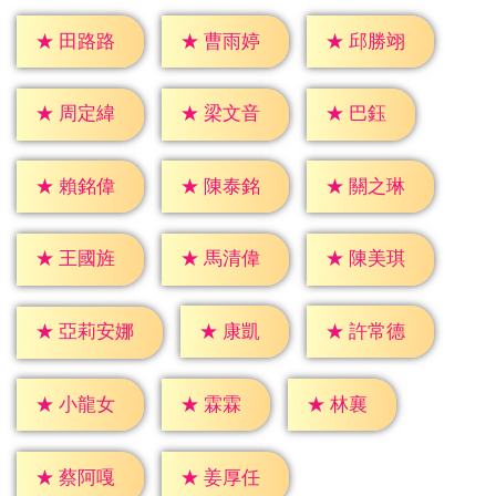
★
田路路
★
曹雨婷
★
邱勝翊
★
巴鈺
★
周定緯
★
梁文音
★
賴銘偉
★
陳泰銘
★
關之琳
★
王國旌
★
馬清偉
★
陳美琪
★
康凱
★
許常德
★
亞莉安娜
★
霖霖
★
林襄
★
小龍女
★
蔡阿嘎
★
姜厚任