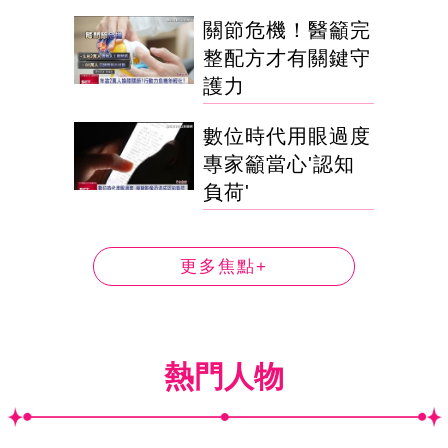
關節危機！醫籲完
整配方才有關鍵守
護力
數位時代用眼過度
專家籲當心'認知
負荷'
更多焦點+
熱門人物